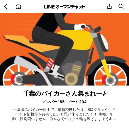
Go
share
se
back
to
home
千葉のバイカーさん集まれー♪
メンバー 185
ノート 204
千葉県のバイカー同士で、情報交換したり、B級グルメや、イ
ベント情報等を共有したいと思い作りました！！ 車種、年
齢、性別問いません、みんなでバイクの輪を広げましょう♪ 参
加した際には、必ず「大事なノート」を確認して頂き、自己紹
介を書いてください。確認できない場合は強制退会の対象とさ