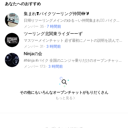
あなたへのおすすめ
せていただきます。
集まれ❣️バイクツーリング仲間🚻🔰
日帰りツーリングメインのゆる～い仲間集まれ👯‍♀️ バイク女子 バイク男子 初心者 まぁまぁベテラン リターンライダーさん✨ ツーリングイベント立ててくれる方❣️ ぜひぜひご一緒させてくださいщ(☆▽☆щ ) 排気量マウント❌ バイク歴マウント❌ 早く走りたい方❌(解散後は自由です🗽) 運転中の喫煙❌ 著しく協調性に欠ける人❌ 派閥を組む方❌ ROM専禁止‼️ この部屋は、実際にツーリングに積極的に参加できる人のみに限らせてもらってます。 バイクオプチャにいくつも入っている方向きではありません。 雑談も大いにして頂いて構いませんが、 雑談メインの方は、ご遠慮願います。 土日祝に企画していますので、 平日休みの方は難しいと思います。 入室後2ヶ月以内に一度も企画に参加されない方は退出となります。 片道凡そ100km～200km 高速使用するので、中型以上(高速道路通行可能)に限らせて頂きます。 #東京ツーリング＃埼玉ツーリング#千葉ツーリング#神奈川ツーリング#茨城ツーリング#栃木ツーリング#群馬ツーリング#長野ツーリング#山梨ツーリング#初心者＃一般道路#ツーリング #埼玉県＃東京都#東京＃埼玉＃多摩＃多摩地区＃西東京 #バイク＃マニュアル＃ネイキッド＃中型＃普通#大型 #大型 #honda #yamaha #kawasaki #suzuki#ホンダ#ヤマハ#カ ワサキ＃スズキ #インカム #sena #セナ＃メッシュ #Mesh#関東＃八 潮市＃東久留米市＃飯能市＃横浜市＃さいたま市 ＃相模原市＃市川市＃ 武蔵村山市＃立川市＃西東京市 ＃小平市#所沢市＃町田市＃松戸市＃日野市＃深 谷市＃東大和市 ＃荒川区＃板橋区＃新座市＃東村山市＃練馬区＃鶴ヶ島#柏市#練馬区#板橋区#新宿区#杉並区#中野区#世田谷区#品川区#江戸川区#23区
メンバー 35
7 時間前
ツーリング北関東ライダーーず
マスツーメインチャット 必ず最初にノートの説明を読んで下さい 人に合わせて走れる優しい方 異性目的でわない方 保険加入してる方 20歳以上 原付き不可 族車不可 ノートに自己紹介必須 自己紹介ない方とは走りません チャット放置、意思表示無しは退室処分です基本日曜ツーリングしか行っていません #茨城#栃木#群馬#千葉#埼玉#福島#バイク
メンバー 31
3 時間前
Ninjaの会
#Ninja #バイク 全国のニンジャ乗りだけのオープンチャットを作りました！ 活動内容は、基本的には自由です。 ツーリング仲間を集うのもok! カスタム相談などもok! よろしくお願いします！
メンバー 173
3 時間前
その他にもいろんなオープンチャットがもりだくさん
もっと見る