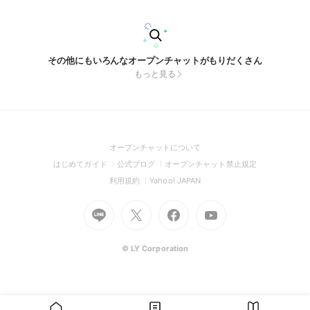
その他にもいろんなオープンチャットがもりだくさん
もっと見る
(Open
オープンチャットについて
in
(Open
(Open
(Open
はじめてガイド
公式ブログ
オープンチャット禁止規定
a
in
in
in
(Open
(Open
利用規約
Yahoo! JAPAN
new
a
a
a
in
in
window)
Go
new
Go
new
Go
Go
new
a
a
to
window)
to
window)
to
to
window)
new
new
Line
X
Facebook
Youtube
window)
window)
(Open
(Open
(Open
(Open
© LY Corporation
in
in
in
in
a
a
a
a
new
new
new
new
window)
window)
window)
window)