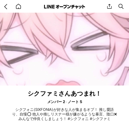
Go
share
se
back
to
home
シクファミさんあつまれ！
メンバー 2
ノート 5
シクフォニ(SIXFONIA)が好きな人が集まるオプ！ 推し愛語
り、自慢️⭕️ 他人や推しリスナー様が嫌がるような暴言、陰口❌
みんなで仲良くしましょう！ #シクフォニ #シクファミ