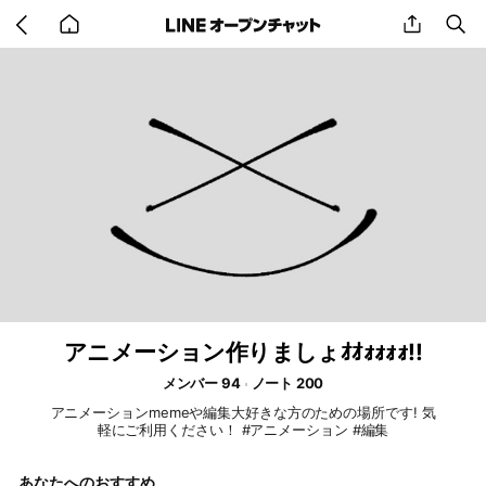
Go
share
se
back
to
home
アニメーション作りましょｵｵｫｫｫｫ!!
メンバー 94
ノート 200
アニメーションmemeや編集大好きな方のための場所です! 気
軽にご利用ください！ #アニメーション #編集
あなたへのおすすめ