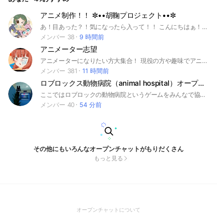
アニメ制作！！ ✼••胡鞠プロジェクト••✼
あ！目あった？！気になったら入って！！ こんにちはぁ！！ 2026年 2月にYouTubeに初投稿！ 7月にショートアニメ 【ほのわらしょーとっ！！】公開予定 現在ショートアニメは完成に向けてアニメーションを制作中！ アニメ【Arc Liberator】は現在脚本制作中！！ なんかすごい怖そうで、居ずらそう？？ 全然そんなことありません！！ 雑談サブトークではワイワイ仲良くやってます！！ 現在はアニメーション制作などな進んでいます！ 実はアニメーター不足です！！( ߹꒳​߹ ) アニメーターは随時大大大募集中！！ ⚠声優の募集も再度受付け開始します！！ ⚠️入る際はホームのマークがあるところに入ってください！！ 入室する際は名前の後に「未定｣を 見学の場合は「見学」と入れてください！ 募集要項 中学生〜 やる気がある方 即抜けしない方！ 荒らし❌ 無償です！ 募集役職⬇ 演出家(絵コンテ) ︎🌟アニメーター ✨原画 ✨動画 ✨ペイント ✨作曲 背景 編集者 声優 です！！ ここまで読んだら気になってる？？見学でもいいから入ってね！！ キーワード「🌸」 ここまで来たら入ってくれるよね？笑 胡鞠プロジェクトの説明！(？) 途中でアニメ制作が止まってしまうオプが多く私もなかなか成功できずに来ました……！ ここで成功させたい！！ メンバーさんのやりたいことをみんなでやりたい！ そんな気持ちで立てたオプです！ メンバーさんのリアルが第1優先！ 学生さんでも受験生さんでも、大丈夫です！ ⬇タグだよん♪ タグ🏷𓈒𓏸︎ #アニメ制作 #アニメ #絵師 #歌い手 #自主制作アニメ #アニメーター #絵師募集 #募集 #演出家 #大作アニメ #ショートアニメ #絵コンテ #YouTube #メンバー募集 #アニメーター募集 #専属絵師 #コデマリ#胡鞠 #本気
メンバー 38
9 時間前
アニメーター志望
アニメーターになりたい方大集合！ 現役の方や趣味でアニメを作ってる方も大歓迎です！！
メンバー 381
11 時間前
ロブロックス動物病院（animal hospital）オープンチャット🔰誰でも歓迎！副官募集中🎆
ここではロブロックの動物病院というゲームをみんなで協力して攻略するオープンチャットです！主も始めたばかりの急上昇ゲームなのでまだ初めてないよって人はこれみて興味湧いた人はやってみてほしい！ ルールは大事なノートを見てね！
メンバー 40
54 分前
その他にもいろんなオープンチャットがもりだくさん
もっと見る
(Open
オープンチャットについて