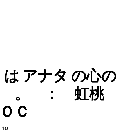
 は アナタ の心の
室 。 ： 虹桃
ＯＣ
 10