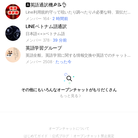
🅰️英語通訳機🔎📝👌
Line利用規約守って呟いたり調べたり🎶必要な時、宣伝だけ👌ポイントの為だけ👌英語に触れて居たい方々交流メインじゃないですから 出入り自由なのです〜お気軽に参加してみて下さい😊🙏ロム専さんも歓迎💖誰かが居てくてるから続けられる😊♥️ #英和 #和英 #tweet #英会話 #呟き #翻訳 #通訳 #通訳機 #English #英語 #日本語 #独り言 #宣伝ok #英語学習 #Soliloquy #monologue #スタンプ #Sticker #emoji #雑談 #output #勉強 #15億人と繋がる #オープンチャット #openchat #welcome #英語脳 #勉強 #学習 #隙間 #外国人 #日本語学習 #ラインポイント #foreigner #learning #Japanese #chat #にほんごがくしゅうしゃ #独学 #selfstudy #since/2021.10.31 #英語⇔日本語 #freedom #sticker #スタンプ #絵文字 #写真 #画像 #youtube #voice #全世界 #英語日記 #Diary #日記 #ジャーナリング #スタンプ #画像 #写真 #sticker #暇つぶし #freetime #自習室 #自由に活用 #ノート☆ Since '21/10/31#写真 #photo #picture #宣伝 #sticker #スタンプ
メンバー 164
2 時間前
LINEベトナム語通訳
日本語<=>ベトナム語
メンバー 378
39 分前
英語学習グループ
英語全般。英語学習に関する情報交換や英語でのチャットなど。日本語でもOK！ A group for people who learn English. Members are not only Japanese but also foreigners. #海外 #留学 #TOEIC #英検 #英会話 #languages exchange
メンバー 2508
たった今
その他にもいろんなオープンチャットがもりだくさん
もっと見る
(Open
オープンチャットについて
in
(Open
(Open
(Open
はじめてガイド
公式ブログ
オープンチャット禁止規定