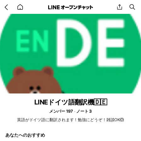
Go
share
se
back
to
home
LINEドイツ語翻訳機🇩🇪
メンバー 197
ノート 3
英語がドイツ語に翻訳されます！勉強にどうぞ！雑談OK🙆
あなたへのおすすめ