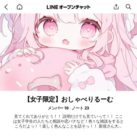
Go
share
se
back
to
home
【女子限定】おしゃべりるーむ
メンバー 19
ノート 23
見てくれてありがとう！！ 説明だけでも見ていって！！ ここ
は女子学生の人たちと相談や恋バナなど！色々な雑談をすると
ころだよっ！！楽しく色んなことを話そっ！！ 新規さん大歓
迎！！メンバーのみんなが優しくお出迎えするよ！！ 〜この
オプのルール！〜 良いこと⭕️ ○タメ口全然OK！！気軽に話し