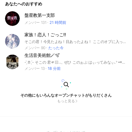
あなたへのおすすめ
てね！！ ダメなこと❌ ○ここは女子学生限定！男子と成人し
た人、ルールを守れない人はお断り！ごめんね😖🙏🏻 ○名前
が1文字だけor絵文字のみは禁止だよ！ ○即抜け＆無言抜け禁
盤星教第一支部
止だよ！ ○荒らしは絶対にやめてね！ ○人を傷つけるような
メンバー 131
21 時間前
言葉を言わないでね！ ○下系の言葉or画像を言わない、送らな
いでね！ これらのルールを守って楽しくおしゃべりしよう
ね！！ 説明はここまで！！ここまで読んでくれてありがと
家族！恋人！ごっこ‼️
う！！ とっても楽しいからぜひぜひ入ってみて！！ オプの中
で待ってるね！！(っ ॑꒳ ॑c) #女の子#女子#限定#おしゃべり#る
そこの君！今見たよね！目あったよね！ ここのオプに入ってくれる？ えぇ～そんな、嫌だとか言わずにさ！ ここのオプに入ってきなよ！ 迷ったら入ろ！（圧） てか通知やばい時と静かーな時あるから、うるさかったりしたら通知回避部屋行ってね🫶 まぁ、そう言う事は、置いといてっと、 ルール説明するね！ ①入ってすぐ抜けないこと！ ②荒らししませんか？しないでね！ ③皆と仲よくする事！ 特例（？？？）絶対どこかの家系に入らないと行けないって訳じゃないよ！ コレくらいだったら簡単でしょ？ さぁ、さぁ！皆入っておいで！ あと、 副官になりたい人は、ならさせてあげます！ (出来たばっかりだから、どんどん入ってね！人選🐜だけど！皆で仲良く話そ！) 優希家☃🧊 星奈家🀦✡ 春花家🪷♥︎⁡ 瑠衣家💍🩵 來依家⚡︎𖦹 蒼空家★🪩 の、六家族があります！ 興味湧いたら是非入ってね?! え、まだ見てくれてるの！？ もう好きだわ（？ !? まだ見てくれてたの？？！ もうないよ〜！ 是非！良ければ入ってね！？ ここまで見たんだから〜！！ それでは！私は中で楽しみに待ってるね！ 創立日2026年2月12日 #家族#家族ごっこ#恋人#恋バナ
ーむ#ルーム#雑談#話す#話#恋バナ#悩み#雑談#楽しい#即承
メンバー 90
たった今
認#JC#JK#小学生#中学生#高校生
生活音美術館🪄︎🫧 ͛
- ̗̀🚪 ̖́- そこの 君🫵🏻𓂃 ぜひ このぉぷ はぃってみなぃ.ᐣ 🗝𝐫𝐮𝐥𝐞🗝 男の子の参加 × 荒らし × 生活音ぁんち × 即抜け × 無断転載 × それ 以外の子は はぃって 🙆🏻‍♀️💭 生活音 しらなぃ 子でも ぜひぜひ‪😆✨ 美術館で 待ってるよ🤟🙃 #生活音 #たのしく😆
メンバー 13
18 分前
その他にもいろんなオープンチャットがもりだくさん
もっと見る