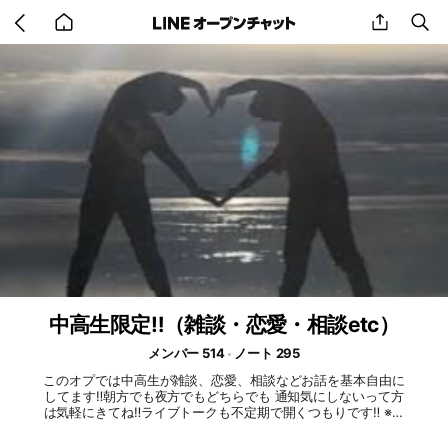
Go
share
se
back
to
home
中高生限定‼️（雑談・恋愛・相談etc）
メンバー 514
ノート 295
このオプでは中高生が雑談、恋愛、相談などお話を基本自由に
してます‼️朝方でも夜方でもどちらでも 通知気にしないって方
は気軽にきてね‼️ライブトークも不定期で開くつもりです‼︎ ※下
ネタ暴言スタレン出会いNG ＃中学生＃高校生＃中高生＃学生
＃雑談＃相談＃恋愛＃恋バナ＃ライト＃ライブトーク＃オプチ