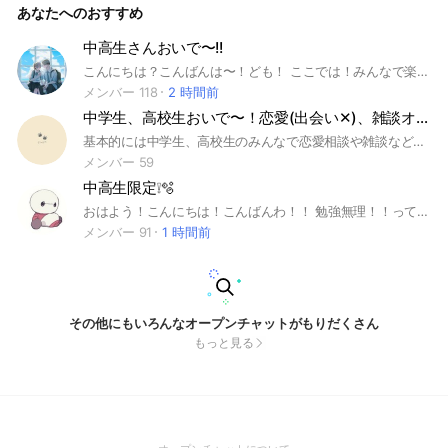
あなたへのおすすめ
ャ＃自由
中高生さんおいで〜!!
こんにちは？こんばんは〜！ども！ ここでは！みんなで楽しく話して みんなで沢山集まって自分の好きな友達や色んな人を見つけて過ごそ〜！！ 相談も大歓迎だよ〜！NGなことは入った時にノートを見ればわかるので！良ければ入ってNGなことを気をつけながら過ごそうね〜！！！ ここまで読んでくれてありがとう！✨ #中学生#高校生#相談#恋愛#友達 #1年#2年#3年
メンバー 118
2 時間前
中学生、高校生おいで〜！恋愛(出会い‪✕‬)、雑談オプチャ
基本的には中学生、高校生のみんなで恋愛相談や雑談などをするオプチャです！ みんなで自由にワイワイ話せたらいいなレト思っています！ 即抜けNG、自己紹介は入ったら一応してください！ 抜ける時は一言かけてくれたら抜けてもらっていいです！ ここのオプチャを見つけたそこのあなた、是非入ってみては？ #中学生#高校生#雑談#恋愛
メンバー 59
中高生限定❕🫧
おはよう！こんにちは！こんばんわ！！ 勉強無理！！って思ってる人、一緒に頑張ろー‼️👊🏻❤️‍🔥 一緒に勉強するのもよし、相談するのもよし、ライブトークで話すのもよし、雑談するのも全然いーよー！！ 自発してくれる人待ってます🥳 自発しなくても、反応めっちゃしてくれる人待ってます🥳 ぜひきてね♪ ちょっとここの副官あたまが( ᐛ )何ですけど許してください🥺 あらし❌ 暴言❌ 即抜け❌ 入ったらノートに自己紹介お願いします！！ ノートには学年と性別は必ずおねがいします！！ 当たり前だけど、ルールを守らない人はけります 大事なのーと見てなくて知らなかったとかは聞きません。入ってすぐ見ることをお願いしてるので‼️ 大事なのーとはルールがいっぱい書いてあって読みにくいかもしれないけど、自分のためにも、みんなのためにも読んでくれるとありがたいです！！！！！ 宣伝目的での出入りお断りです❌ 副官くださいって言われるのは苦手なので控えてくれるとありがたいです🙇‍♀️ ※通知がかなりたまる日があります ここまで読んでくれてありがとう！ ぜひきてねー！まってるよー！！ 2025.7.24 #中学生#中1#中学1年生#中2#中学2年生#中3#中学3年生#高1#高2#高3#受験#受験生#雑談#恋バナ#ゲーム#らいと#ライト#らいぶとーく#ライブトーク#女子#男子
メンバー 91
1 時間前
その他にもいろんなオープンチャットがもりだくさん
もっと見る