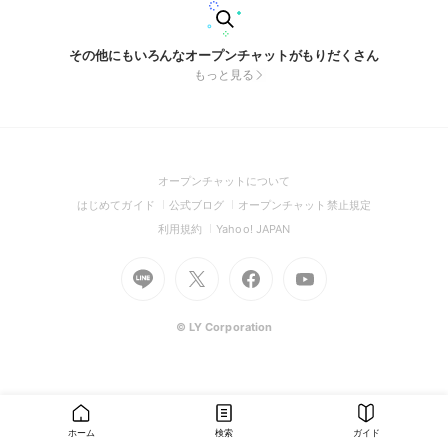
その他にもいろんなオープンチャットがもりだくさん
もっと見る
(Open
オープンチャットについて
in
(Open
(Open
(Open
はじめてガイド
公式ブログ
オープンチャット禁止規定
a
in
in
in
(Open
(Open
利用規約
Yahoo! JAPAN
new
a
a
a
in
in
window)
Go
new
Go
new
Go
Go
new
a
a
to
window)
to
window)
to
to
window)
new
new
Line
X
Facebook
Youtube
window)
window)
(Open
(Open
(Open
(Open
© LY Corporation
in
in
in
in
a
a
a
a
new
new
new
new
window)
window)
window)
window)
ホーム
検索
ガイド