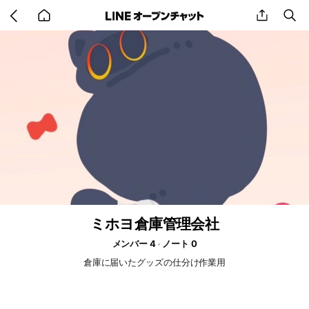
Go
share
se
back
to
home
ミホヨ倉庫管理会社
メンバー 4
ノート 0
倉庫に届いたグッズの仕分け作業用