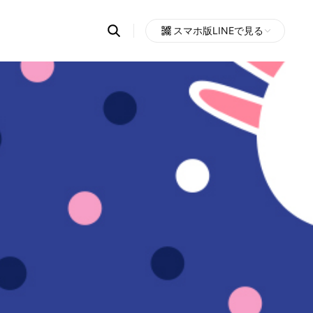
Search
スマホ版LINEで見る
OpenChats
Open
or
search
messages
area