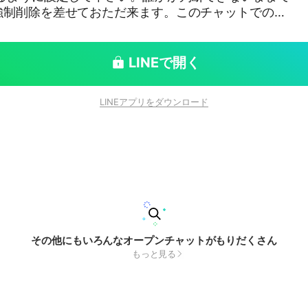
強制削除を差せておただ来ます。このチャットでの名
ニックネームには影響しません。いろおな注意は気が付
すが、とりあえずは一般公開んしで班長どうしの意見
頂きます。管理者は じちかい事務所です。
LINEで開く
LINEアプリをダウンロード
その他にもいろんなオープンチャットがもりだくさん
もっと見る