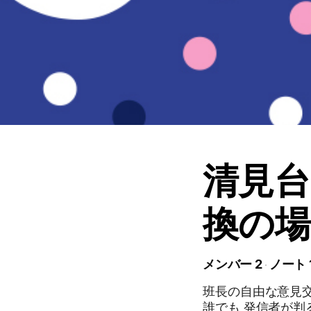
清見台
換の場
メンバー 2
ノート 
班長の自由な意見
誰でも 発信者が