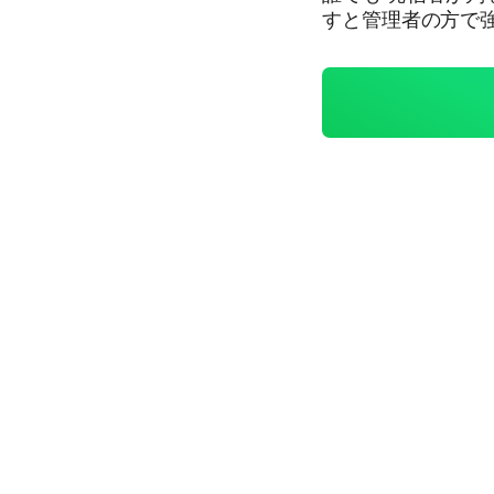
すと管理者の方で
前は元のLINEの
けば足していきま
交換に制限させて