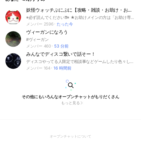
妖怪ウォッチぷにぷに【攻略・雑談・お助け・おかえり・俺の友達紹介キャンペーン・フレンド募集】
※必ず読んでください❗️❗️※ ★お助けメインの方は「お助け専用部屋」に参加するよう、よろしくお願いいたします‼️★ より良い環境を維持する為、オープンチャットに入ったらノートやアナウンスの確認を必ずよろしくお願いします！ 助け合い楽しみましょう！ 荒らしは遠慮無く退会させて頂きます。 助け合いが出来ないイベントは攻略や雑談などで話しましょう。 他グルへの勧誘・代行・チート・荒らし等は禁止です。 ★再参加整理中★ ・イベ終了毎に荒らし以外の方は再参加を解除してるので気持ちを改めて再参加の方をよろしくお願いいたします。 🏷Tag欄 #ゲーム#ぷにぷに#お助け#雑談#ぷにぷにお助け#妖怪ウォッチぷにぷにお助け#妖怪ウォッチ#ぷにぷにフレンド募集#ぷにぷにフレンド#ぷにぷにオプチャ#ぷにぷにオープンチャット#雑談部屋#雑談オプ#ぷにぷに攻略#ぷにぷに招待キャンペーン#イサマシ#ポカポカ#ウスラカゲ#フシギ#ニョロロン#ブキミ#怪魔#ゴーケツ#プリチー#王#ゲーム好き集まれ#にじさんじ#攻略#スコアタ#お助け募集#フレンド#フレンド募集#ガチャ#フレコ#隠しステージ #Z#ZZ#ZZZ#UZ#封印#強敵#ボス#種族#ニャンボ#オールスター#サンデー#アニメ#ホロライブ#抽選#配布#リーク#ホロライブ好き#ホロライブオプチャ#ホロライブオープンチャット#コラボ#映画#おはじき#ゴルフ#にゃんとす#にゃんとすコーラ#ゲート#周回#神引き#特効#レアドロ#ドリンク#ベスパ#招待キャンペーン#オープンチャット#助け合い#ぷにぷに雑談#東リべ#東京リベンジャーズ#東卍#リゼロ#仮面ライダー#ぷよぷよ#七つの大罪#シャドウサイド#三国志#レベルファイブ#進撃の巨人#モンスト#五等分の花嫁#このすば#転スラ#俺の友達召喚キャンペーン#ゲーム攻略#ぷにぷに俺の友達召喚キャンペーン#初心者#中級者#上級者#無課金勢#ガチ勢#リゼロ#エヴァ#プロセカ#Switch#モンスト#星街すいせい#さくらみこ#白上フブキ#百鬼あやめ#湊あくあ#猫又おかゆ#戌神ころね#潤羽るしあ#宝鐘マリン#兎田ぺこら#白銀ノエル#沙花叉クロヱ#天音かなた#ぷにぷに俺の友達紹介キャンペーン#ぷにぷに雑談#ぷにぷにおかえり#ポケポケ#名探偵コナン#無職転生
メンバー 2596
たった今
ヴィーガンになろう
#ヴィーガン
メンバー 460
53 分前
みんなでディスコ繋いで話そー！
ディスコやってる人限定で相談事などゲームしたり色々しましょ！みんなで仲良くなろー男女関係なし！
メンバー 164
16 時間前
その他にもいろんなオープンチャットがもりだくさん
もっと見る
(Open
オープンチャットについて