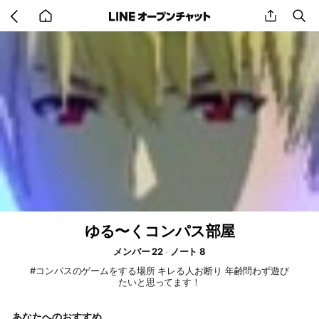
Go
share
se
back
to
home
ゆる〜くコンパス部屋
メンバー 22
ノート 8
#コンパスのゲームをする場所 キレる人お断り 年齢問わず遊び
たいと思ってます！
あなたへのおすすめ