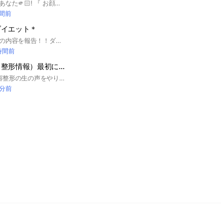
今目が合ったそこのあなた🫵🏻! 『 お顔採点会 』に興味はありませんか? ここは自分のお顔を採点してもらうところ! 1〜100で採点します‪⸜‪‪‪‪‪︎👍‪‪︎⸝‬‬‬‬‬‬‬‬ お世辞は一切含みません! 事実を伝えさせていただくので採点内容で傷ついても自己責任でお願いします🙏🏻 ̖́- 採点してもらうお顔は加工でも大丈夫!顔の1部分でも採点します🙇🏻‍♀️ ̖́- あ、拾い画はダメだからね？笑 お顔に自信がない方でも大丈夫👌🏻⸝⋆ お顔が可愛くないと思っていても意外に可愛いかもですよ🪄💞 見るだけでもおっけーです！ また、雰囲気だけとか日常の投稿とかでも🙆‍♀️ ノートは好きに使ってください‼️ ここのオプでは雑談したりもします🤟💞 メンバーはみんな『友達』です！ 入ってきて早々タメ口でも🙆‍♀️ 入ってくれたらすごーく喜びます🙌🏻 じゃあ採点会場でお待ちしてます🙇🏻‍♀️ #顔採点
時間前
ダイエット＊
毎日の体重や、食事の内容を報告！！ダイエット頑張っている方、一緒に励まし合いながら頑張りましょう #運動 #ストレッチ #筋トレ #食事制限 #情報 #健康 #ダイエット #減量 #痩せる #家で #梅雨 #雨の日 #室内 #お家トレーニング #自宅 #家でできる #体幹 #体重
時間前
美女子会（美容・整形情報）最初にノート見てください
参加コード1234 美容整形の生の声をやりとりできるグループです♪ ステマ一切なしの本当の情報を教えてください❤️ 韓国 ファッション コスメ グルメ 女子力 旅行 メイク
 分前