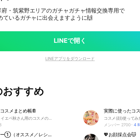
宰府・筑紫野エリアのガチャガチャ情報交換専用で
が求めているガチャに出会えますように🙌
LINEで開く
LINEアプリをダウンロード
のおすすめ
コスメまとめ帳📔
【挨拶不要】イエベ秋さん用のコスメのまとめコミュニティです✨ パーソナルカラー/ブルベ/骨格診断/顔タイプ診断/女子力UP/グリベ/服装/コーデ/美容
8
メンバー 2700
4
業務スーパー①（オススメ／レシピ／情報交換）
💖お顔採点会😽