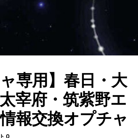
ャ専用】春日・大
太宰府・筑紫野エ
情報交換オプチャ
ト 0