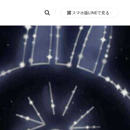
Search
スマホ版LINEで見る
OpenChats
Open
or
search
messages
area