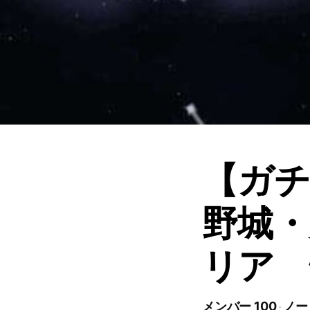
【ガチ
野城・
リア 
メンバー 100
ノー