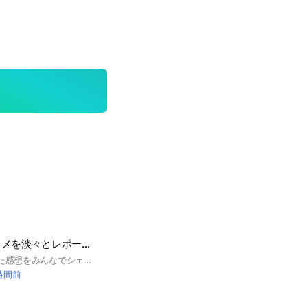
実際に使ったコスメを淡々とレポート💄
コスメ(顔)使ってみた感想をみんなでシェア♪※入会、退会の際挨拶不要です※ #メイク #コスメ #プチプラ #デパコス #オシャレ #かわいい #女子力 #おすすめ #韓国コスメ #中国コスメ #情報
 時間前