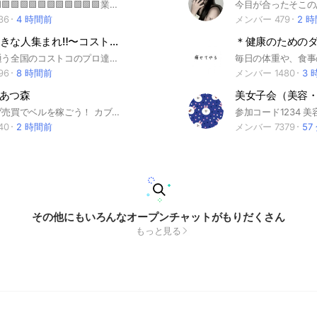
🟩🟩🟩🟩🟩🟩🟩🟩🟩🟩🟩🟩🟩🟩🟩🟩🟩業務スーパーのオススメ商品・レシピ・情報交換チャット🟩🟩🟩🟩🟩🟩🟩🟩🟩🟩🟩🟩🟩🟩🟩 おかげさまで業務スーパー本部の方までも参加する情報板になりました‼️ 料理スキルの高いママさん方のレシピや料理写真がノート、リレーで雑誌並みに蓄積中❤️ ひたすら飯テロリレー開催中😘 皆さんの食卓の写真は色とりどりで雑誌並み⁉️ 是非是非ご参加下さい❣️
36
4 時間前
メンバー 479
2 
コストコ好きな人集まれ‼️〜コストコ研究室〜買い物・お得情報
＊健康のための
コストコに通う全国のコストコのプロ達がマル秘お得情報などを紹介するグループです‼️
96
8 時間前
メンバー 1480
3 
あつ森
あつ森、カブ売買でベルを稼ごう！ カブが高値の島オーナーさん、お待ちしております。通行料はオーナーさんが自由に設定してください。 #あつ森 #あつまれどうぶつの森 #カブ #株 #ウリ #ベル #攻略 #情報 #交流 #交換 #Switch #募集 #株価 #カブ価 #初心者
40
2 時間前
メンバー 7379
57
その他にもいろんなオープンチャットがもりだくさん
もっと見る