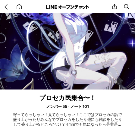
Go
share
se
back
to
home
プロセカ民集合〜！
メンバー 55
ノート 101
寄ってらっしゃい！見てらっしゃい！ここではプロセカの話で
盛り上がったりみんなでプロセカをしたり他にも雑談をしたり
して盛り上がるところだよ(？)1mmでも気になったら是非是非
来てね〜！ 建設日2026年3月22