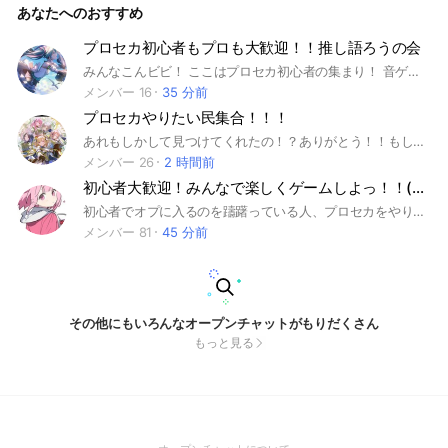
あなたへのおすすめ
プロセカ初心者もプロも大歓迎！！推し語ろうの会
みんなこんビビ！ ここはプロセカ初心者の集まり！ 音ゲーが苦手なそこのあなた！良ければこのオプで一緒に上手くなろう！ こんなか全員いい人でいっぱいだよ！！！管理人がいちばんテンション高いけどね😋
メンバー 16
35 分前
プロセカやりたい民集合！！！
あれもしかして見つけてくれたの！？ありがとう！！もしよかったら入ってね！！！ 即抜けはやめて欲しいな！ #プロセカ#初音ミク#鏡音リン#鏡音レン#巡音ルカ#MEIKO#KAITO#星乃一歌#天馬咲希#望月穂波#日野森志歩#花里みのり#桐谷遥#桃井愛莉#日野森雫#小豆沢こはね#白石杏#東雲彰人#青柳冬弥#天馬司#鳳えむ#草薙寧々#神代類#宵崎奏#朝比奈まふゆ#東雲絵名#暁山瑞希#プロジェクトセカイ#音ゲー
メンバー 26
2 時間前
初心者大歓迎！みんなで楽しくゲームしよっ！！(プロセカメインだよっ！)
初心者でオプに入るのを躊躇っている人、プロセカをやりたい友達が欲しい人大募集中！！✨ 雑談も平和ならもちろんOK！！ 他ゲーも過激じゃなかったりしなければどーぞ！(そのうち他ゲー用のサブトーク作る予定です) 歌勢やイラスト勢も是非っ！！！譜面メーカーやマイセカイ勢もどーぞー ここは初心者に優しい楽しいオプにしていく予定です！治安管理頑張ります！ 合わなかったら抜けてもOK！(無言抜けでもいいけど即抜けは控えて欲しいかも)一回気軽に入ってみませんか？ いっぱい話してくれるととっても嬉しい！！！ みんな優しいいい人たちです！ #プロセカ#音ゲー#ゲーム#初心者大歓迎#ゲーム#初音ミク#ボカロ#雑談#バチャシン#レオニード#モモジャン#ビビバス#ワンダショ#ニーゴ#みんライ#イベラン#仲良く#誰でも#楽しく#平和#火消し#何歳でも#他ゲーOK#歌#イラスト#マイセカイ#譜面メーカー
メンバー 81
45 分前
その他にもいろんなオープンチャットがもりだくさん
もっと見る