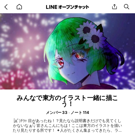
Go
share
se
back
to
home
みんなで東方のイラスト一緒に描こ
う！
メンバー 33
ノート 114
|дﾟ)ﾁﾗｯ 目があったね！？見たなら説明書きだけでも見てくし
かないなぁ👇️ 皆さんこんにちは！ここは東方のイラストを描い
たり見たりする所です！ ✦人がたくさん集まってきたら、ライ