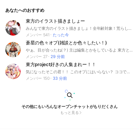
ブトークや、イラストコンテストなど、色々なイベントを開催
する予定です！ ここからが具体的なルールです↓ ✦やっても
あなたへのおすすめ
いいこと イラストを見せる、見る イラストの依頼をする、も
らう イラストを褒める イラストに優しくアドバイスをする ✦
やってはいけないこと イラストを貶す、バカにする ガイドラ
東方のイラスト描きましょー
インに反する画像の投稿（本当にやめてください❌️） その他の
みんなで東方のイラスト描きましょ！全年齢対象！荒らし・即抜け・無言退出は通報とさせていただきます。雑談ありですｯｯｯｯｯ!! ★アイコンの説明★ ［アイコンにしても良い画像］ ③自分が使用権利を持っている画像 ⑧道徳的に問題ない画像（グロ、ホラー、卑猥、商業、強い思想、その他諸々が含まれないもの） ［アイコンにしてはあかん画像］ 言うなれば上の条件を一つも満たしていない画像。 一応、ロストワード等のソシャゲの絵はアイコンにしてはいかんぞ。 とにかく他の人が不快にならないよう、楽しいオープンチャットライフを送りましょ〜💪
暴言、嫌がらせ（絶対❌️です） 即抜け、無言抜け ✦ここまで読
んでくださりありがとうございます✨️ここからは、中でお会い
メンバー 541
たった今
しましょう！！ ✦管理人：ミニカー アイコン作者様：むぎ
蒼星の色々オプ(雑談とか色々したい！)
様 ✦✦✦✦✦✦✦✦以下🏷️✦✦✦✦✦✦✦✦ #東方#東方Project#
ペンギン狂#ペンギン狂🐧#🐧#イラスト#絵下手#霊夢#魔理沙
やぁ、目が合ったね(？) 主は編集とかをしているよ 東方とか太鼓の達人とか好きだよ〜 いっぱい褒められたi…(殴) 編集技術磨きたいし教えたりもしたいから助け合いってことでこのオプを作ったよ それで俺のファン達はいるのか、 そしてこのオプに入るのかな 主の裏情報を少し話したりプライベートなこともたまに話すしもちろん 編集などについてのお話とか動画の 送り合いとか色々あるから是非 入ってくれると嬉しいです！ 誰でも気軽に入ってきてね！
#フラン#レミリア#幽々子#妖夢#東方ロストワード#東方ロス
メンバー 27
29 分前
ワ#東方幻想エクリプス#ゲンリプ#東方異形郷#異形郷#博麗神
東方project好きの人集まれー！！
社#絵#幻想郷#上海アリス幻樂団#イラコン#イラストコンテス
ト
気になったそこの君！！ このオプにはいらない？ ココではロスワやキャラなど東方についてみんなでお話しているよ！！ 東方初心者も誰でも大歓迎！！ 意見箱でオプのみんなの意見も取り入れながらイベント等もやってます！！ もし気になったら入ってくれると嬉しいな！ 中で待ってまーす！！ - - - - - - - ᨳ꒰ ୨୧ ꒱ഒ - - - - - - - 2025年 2月23日 オプ設立 2025年 3月20日 50人達成 2025年 6月26日 100人達成 2026年 3月18日 150人達成 - - - - - - - ᨳ꒰ ୨୧ ꒱ഒ - - - - - - - #東方#東方Project#東ロワ#東方ロストワード#ロスワ#ゲンリプ#東方幻想エクリプス
メンバー 150
33 分前
その他にもいろんなオープンチャットがもりだくさん
もっと見る