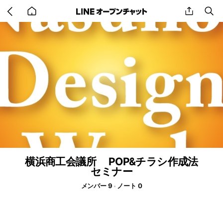
Go
share
se
back
to
home
横浜商工会議所 POP&チラシ作成法
セミナー
メンバー 9
ノート 0