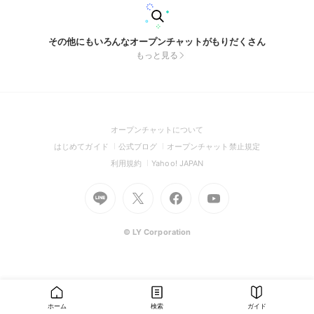
その他にもいろんなオープンチャットがもりだくさん
もっと見る
(Open
オープンチャットについて
in
(Open
(Open
(Open
はじめてガイド
公式ブログ
オープンチャット禁止規定
a
in
in
in
(Open
(Open
利用規約
Yahoo! JAPAN
new
a
a
a
in
in
window)
Go
new
Go
new
Go
Go
new
a
a
to
window)
to
window)
to
to
window)
new
new
Line
X
Facebook
Youtube
window)
window)
(Open
(Open
(Open
(Open
© LY Corporation
in
in
in
in
a
a
a
a
new
new
new
new
window)
window)
window)
window)
ホーム
検索
ガイド