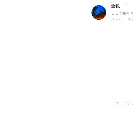
全也 ⌒ なりき
メンバー 10
オープン