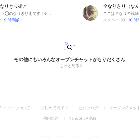
り街𓈒𓏸︎︎︎︎
ここは全キャラ⭕️のなりきり街です!! ↓《⚠️》は必ず読んでください!! ⚠️緩エリア、戦エリアに参加する場合は、先に本チャに参加するようお願いしております。本チャに参加していない状態で、緩エリア、戦エリアに滞在することは禁止としております。 ⚠️リクエスト時の質問には必ずお答えください。適切な答えでないと判断した場合は、参加リクエストを削除させていただく場合があります。 版権、オリジナル、なんでも可能‼️ 世界観はあるけれど、ガチでも緩でもない 丁度良い感じなんです( そして 主オリジナルのストーリーもあります…が ストーリーが直接、皆様の絡みに 関わることはほとんどありません (イベント的な感じで街が入れ替わったり等) なので気にしなくても⭕️ 楽しんでくれたら私が喜びます ｷｬ─(∩>ω<∩)─♡(？) これからなりきり街を盛り上げていくためにも‼️ 皆様の参加をお待ちしております‼️ 需要⤵︎ ︎ 東海オンエア てつや、しばゆー、りょう (↑私の勝手な書き足し) ━━━━━━━━━━━━━━━━━━ 前管理人記載⤵︎ ︎ ごめん ここまで見てくれたのは嬉しいけど のってるのはタグだけだぜ👍🏻 #全也 #全キャラなりきり #全伽羅なりきり #楽しもう #楽しめればそれで良いよねとか思ってたりする #ヒロアカ #銀魂 #ワンピース #ドクスト #ポケモン #文スト #文アル #ごとよめ #チソ #チェンソーマン #ホロライブ #実況者 #歌い手 #にじさんじ #呪術 #組長娘と世話係 #進撃 #ハガレン #ナルト #ボルト #名探偵コナン ちょっとめんどくさくなったから このくらいにしとく。 全然これいがいでも丸だからね😉😉 てか進撃アニメ最終回終わっちゃったね 原作と少し変わってるところがまた楽しめたよ👋🏻👋🏻 共感できたら入るべき🙄🙄🙄 出来ない人も知らないなーって人も入るべき🙄 とりあえず誰でも大歓迎ってこと🈂️‼️ ━━━━━━━━━━━━━━━ #なりきり#全也#nrkr#也#なり #ブルアカ #ソニック #VTuber #逆転裁判 #ドラゴンボール #まどマギ #転スラ #YouTuber #ぷよぷよ #ロボトミ #任天堂 #JUJU #ジョジョの奇妙な冒険 #ボンバーマン #ロックマン #
2
9 時間前
メンバー 89
10 
その他にもいろんなオープンチャットがもりだくさん
もっと見る
(Open
(Open
(Open
チャットについて
はじめてガイド
公式ブログ
オープンチャッ
in
in
in
(Open
(Open
利用規約
Yahoo! JAPAN
a
a
a
in
in
new
new
new
a
a
window)
window)
window)
new
new