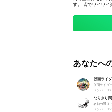
す。 皆でワイワイ楽しくなりきりを楽しもう。 掛け持ちは5人です。
キャラ被り❌戦闘
過ぎなければ） 自己紹介はノートに書いてください。 オリキャラは自
己紹介と設定をノ
丈夫です！ まずは体験からでも
司を主人公とした世界です。 オリジナル要素
世界観⬇ かつてこ
う1人の伝説のデュ
組織によって敗北
めが悪く何度も何
あなたへ
の目の前に仲間達が
か？それとも敵かどっちだ？ 埋まりキャラ⬇ 
人） 海馬瀬人 真崎
メンバー 16
メンバー 15