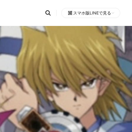
Search
スマホ版LINEで見る
OpenChats
Open
or
search
messages
area