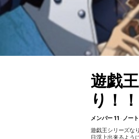
遊戯王
り！！
メンバー 11
ノート 
遊戯王シリーズなり
日浮上出来るように頑張ります。 副官