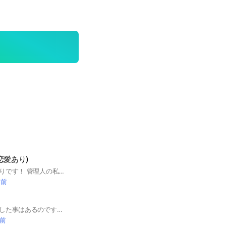
恋愛あり)
ここは遊戯王なりきりです！ 管理人の私は表遊戯くんします！ 恋愛ありでBL、GL、NLありです！ デュエルは私はデュエルが苦手なため、出来ないですが、デュエルできる方はぜひ、して下さい！ 私は東映版の表遊戯くんします！ ルールは荒らしや即抜け以外は特にないです！ オリキャラはOKにしました！ 皆さんの参加をお待ちしていますね！ 被りはなしですが、東映版、デュエルモンスターズ、映画版などシリーズが異なる場合はキャラ被りOKです！ 例えば私が東映版の表遊戯くんしていますので、デュエルモンスターズ版、映画版の表遊戯くんは使用可能でOKです！ ＃遊戯王 ＃アニメ ＃デュエル ＃なりきり ＃なりちゃ ＃なり茶
間前
私自身がデュエルはした事はあるのですが、キャラクターがなかなか覚えていないため、デュエル無しのなり茶になります！私は表遊戯くんやりますので、闇遊戯くんは他の方がしても大丈夫です！もし、デュエルやりたい方は言ってください！私はモンスターや魔法カードや罠カードは知っている数が少ないです！キャラも遊戯王デュエルモンスターズしか分からないため、自己紹介していただけると嬉しいです！ルールはもちろん荒らしや即抜けや主様同士の喧嘩はダメですが、キャラ同士はありです！結婚や御付き合いもOKです！オリキャラもありにします！＃遊戯王 ＃アニメ ＃ゲーム ＃漫画＃なりきり＃なり茶 現在埋まりキャラ キャラ表埋まりキャラ 遊戯王デュエルモンスターズ 表遊戯 闇遊戯 川井静香（こちらは譲ること可能です） 真崎杏子 獏良了
間前