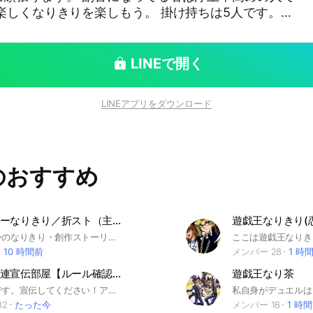
⭕恋愛⭕オリキャラ（オリジナルカード）⭕（チート
ートにお願いします。 荒らさなければ基本なんでも大
LINEで開く
どうぞ。 この世界は武藤遊戯、黒崎零
もある為ご了承ください！
LINEアプリをダウンロード
の世には伝説のデュエリストが居た… それと同時にも
エリスト黒崎零司が存在した… だが、ある日、謎の
をし、デュエリストの資格を失って行った… だが、諦
度も挑み敗れていく、それでも立ち上がり、そんな彼
のおすすめ
集い始める。 彼は謎の多い人物… 貴方は彼の味方
武藤遊戯（闇遊戯）（管理
杏子 ヨハン 海馬モクバ
仮面ライダーなりきり／折スト（主茶）
遊戯王なりきり(
仮面ライダーのなりきり・創作ストーリー進行オプです。 15人達成で仮面ライダーヴォイドの人物や設定などを公開！ 20人達成で副官を3人募集！ 「既存ライダー大募集中！」 昭和・平成・令和ライダー歓迎！ 折キャラ・オリジナルライダーも参加可能です！ ただし、あくまで仮面ライダーのなりきりであることはお忘れなく。 また、緩也ではありません。真面目にロルを回したい人にはオススメです！ 当オプでは、通常の絡み部屋に加え、2つのオリジナルストーリーを用意しています。 【仮面ライダーレコード】 あらすじ 無数に存在する仮面ライダーの世界。 そこには、数え切れないほどの戦いと、受け継がれてきた歴史が記録されていた。 しかしある日、その記録に異変が起こる。 『ノイズ』と呼ばれる謎の組織によって、本来交わるはずのない世界が繋がり、存在しないはずの怪人、歪められたライダーの力、そして失われたはずの記録が各世界に現れ始めた。 その異変の中心に現れたのは、歴代仮面ライダーの記録を継承し、その力を再生する戦士。 その名も、『仮面ライダーレコード』 【仮面ライダーヴォイド】 あらすじ これはどの仮面ライダーの歴史にも記されていない世界。 そこには、まだ誰にも知られていないライダーたちの物語が存在していた。 だがその世界は、ある異変によって少しずつ空白に侵されていく。 人々の記憶が消え、存在の痕跡が失われ、昨日までそこにあったはずのものが、初めから無かったかのように消えていく。 その空白から生まれた怪人たちは、人間の後悔や未練、叶わなかった願いを喰らい、世界そのものを白紙へと戻そうとしていた。 記録されていない世界。 存在しないはずの物語。 それでも、その世界には確かに守るべき日常があった。 空白に抗うため、一人の戦士が立ち上がる。 その名も、『仮面ライダーヴォイド』 初心者・見学歓迎。 既存キャラ、折キャラ問わず、互いのキャラを尊重できる方を募集しています。 確定ロル、過度なチート、無許可の死亡・洗脳・変身解除・能力奪取、他キャラの踏み台化は禁止です。 入室後はルール・用語集・地雷ノートの確認をお願いします。 みんなで仮面ライダーらしい熱い物語を作っていきましょう。
10 時間前
メンバー 28
1 時
なりきり関連宣伝部屋【ルール確認必須】
遊戯王なり茶
名前の通りです。宣伝してください！アニメキャラなりきりも宣伝可能です！ ノートでタグ検索をしてより宣伝をスムーズにしましょう！ 詳しくはノートをご覧ください！ 折 也 なりきり オリキャラ アニメキャラ 宣伝 版権
82
たった今
メンバー 16
1 時