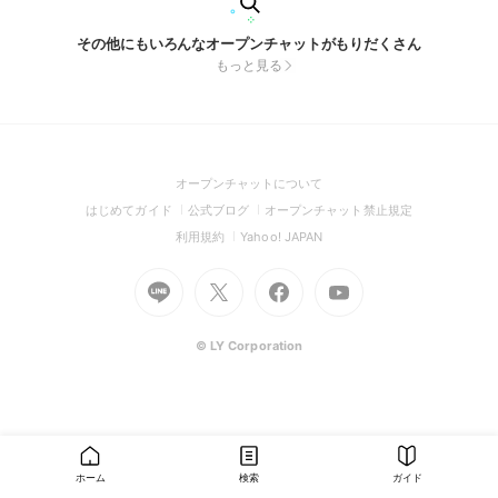
その他にもいろんなオープンチャットがもりだくさん
もっと見る
(Open
オープンチャットについて
in
(Open
(Open
(Open
はじめてガイド
公式ブログ
オープンチャット禁止規定
a
in
in
in
(Open
(Open
利用規約
Yahoo! JAPAN
new
a
a
a
in
in
window)
Go
new
Go
new
Go
Go
new
a
a
to
window)
to
window)
to
to
window)
new
new
Line
X
Facebook
Youtube
window)
window)
(Open
(Open
(Open
(Open
© LY Corporation
in
in
in
in
a
a
a
a
new
new
new
new
window)
window)
window)
window)
ホーム
検索
ガイド