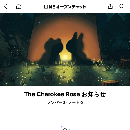
Go
share
se
back
to
home
The Cherokee Rose お知らせ
メンバー 3
ノート 0