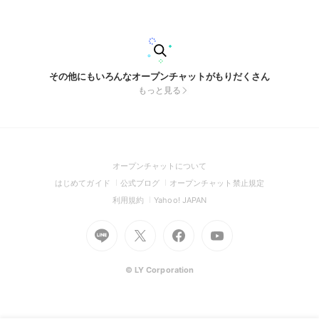
ラスト拝めたい!!!! もちろんある程度のルールはありますが、
緩く、アットホームな雰囲気でやっていこうと思っておりま
す！(というかやります！) 見る専の方も、低浮上の方も、荒ら
し以外の方ならどなたでも歓迎です！ ここまで見てくれたの
なら入ってくれるってことですよね…？ ぜひ、入ってくださ
い！お願いします!!!!
その他にもいろんなオープンチャットがもりだくさん
もっと見る
(Open
オープンチャットについて
in
(Open
(Open
(Open
はじめてガイド
公式ブログ
オープンチャット禁止規定
a
in
in
in
(Open
(Open
利用規約
Yahoo! JAPAN
new
a
a
a
in
in
window)
Go
new
Go
new
Go
Go
new
a
a
to
window)
to
window)
to
to
window)
new
new
Line
X
Facebook
Youtube
window)
window)
(Open
(Open
(Open
(Open
© LY Corporation
in
in
in
in
a
a
a
a
new
new
new
new