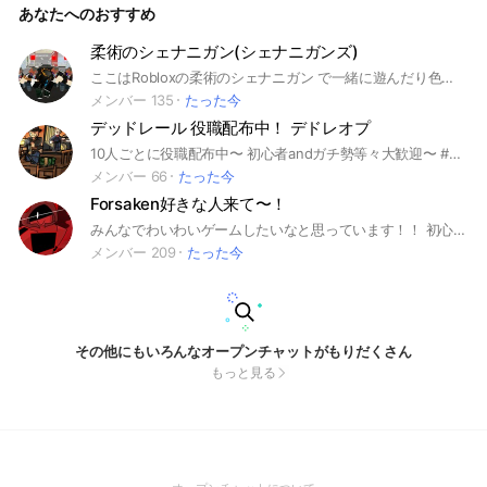
あなたへのおすすめ
柔術のシェナニガン(シェナニガンズ)
ここはRobloxの柔術のシェナニガン で一緒に遊んだり色々教えあったりする オープンチャットです！ 技作成なども多少教えれます！ 他にも色んなRobloxゲームのサブトークルームがあります！ 要望さえあればそのゲームのサブトを作ります！ 良ければ来てください！ #Roblox#柔術のシェナニガンズ#最強の戦場#Forsaken#セラピ#セーラーピース#ブロフル#ブロックスフルーツ#デッドレール#デドレ#deadrail #jujutsu shenanigans#呪術#シェナニガンズ
メンバー 135
たった今
デッドレール 役職配布中！ デドレオプ
10人ごとに役職配布中〜 初心者andガチ勢等々大歓迎〜 #ロブロ #ロブロックス #デッドレール #デットレール
メンバー 66
たった今
Forsaken好きな人来て〜！
みんなでわいわいゲームしたいなと思っています！！ 初心者でも達人でも気軽に入ってください！！ こんなに大きなオプになるとは思ってもいなかった… #Forsaken #forsaken #Roblox #roblox
メンバー 209
たった今
その他にもいろんなオープンチャットがもりだくさん
もっと見る