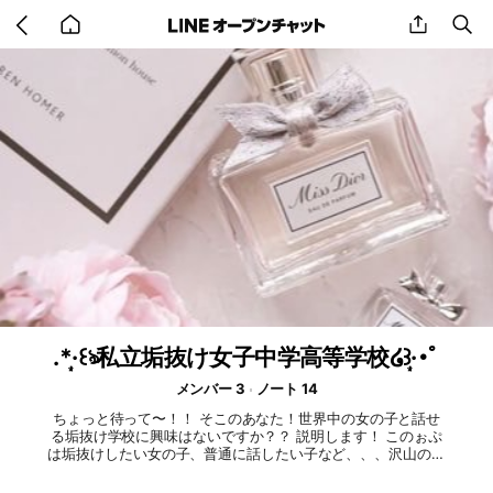
Go
share
se
back
to
home
.*·̩͙꒰ঌ私立垢抜け女子中学高等学校໒꒱·̩͙･ﾟ
メンバー 3
ノート 14
ちょっと待って〜！！ そこのあなた！世界中の女の子と話せ
る垢抜け学校に興味はないですか？？ 説明します！ このぉぷ
は垢抜けしたい女の子、普通に話したい子など、、、沢山の人
と話せる所です❣️ この説明見ただけで入りたくなったでしょ( *
¯ ꒳¯*) ちょっと〜💦 閉じようとしないで！ もうこの説明を見