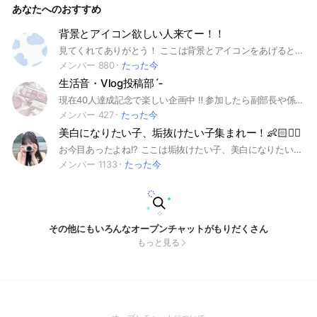
あなたへのおすすめ
たなら入るしかないよね( ｰ̀ωｰ́)ෆ‪ 女の子なら誰でも入って👍💕
だからそこの君！このぉぷに入って夜っ！ いつでも大歓迎だ
から🍒◎ 絶対楽しいﾖෆ˚*
背景とアイコン欲しい人来てー！！
見てくれてありがとう！ ここは背景とアイコンをあげるところだよ！ 探してほしい人は本オプに！ 作って欲しい人は作るとこ専用にはいってね！ ぜひ入ってね💕︎ 即抜けしたら再参加禁止だよ！！ 初期アイコンもやめてねー 体験の人のマーク…❄️🫧だよ！ 1日はせめていて欲しい！
メンバー 880
たった今
生活音・Vlog投稿部´‐
現在40人達成記念で楽しい企画中 ‼️ 参加したら副部長や係になれるチャンス ッ 🫵🏻😽 ⬇も必ず見てね 👀 そこの君ストーップ ‼️ 見てくれてありがとう 🙌🏻 見た子は強制参加だよ 😸 部長のさくあです 👋🏻 ルールを説明します 👍🏻 ･ファンマ、ファンネ、ファンタグ、ペアタグ、ペア画⭕️ ･見る専⭕️ ･関係作り⭕️ ･呼び出しノート⭕️ ･雑談⭕️ ･荒らし、即抜け、暴言❌ ･無言抜け❌ ･宣伝抜け❌ ･宣伝ノート以外での宣伝❌ ･個人情報❌(実写や過度な声出し、住所や住んでいるところが特定されるもの等) ･トークに動画を載せる❌ ･ボイスメッセージ❌ ･なりすまし❌ ･男の子❌ ･チェンメ❌ みんなが不快になるようなことはやめましょう💧 守れない子は、その場で注意または強制退会になります💧 ねぇねぇ、下の🟩おしちゃって 🫵🏻🥳 来てくれることを信じて中で待ってるね 😽🫶🏻 ୨୧┈┈┈┈┈┈┈┈┈┈┈┈┈┈┈┈┈┈୨୧ #生活音 #せいかつおん #vlog #Vlog #blog #ブイログ #ぶいろぐ #投稿 #垢抜け #悩み相談 #雑談 #女の子限定 #女子限定 #女限定 #部活 #学校 #学園 #ライブトーク ୨୧┈┈┈┈┈┈┈┈┈┈┈┈┈┈┈┈┈┈୨୧
メンバー 427
たった今
美白になりたい子、垢抜けたい子集まれー！👶🏻❤️‍🔥
お今目あったよね!? ここは垢抜けたい子、美白になりたい子がみんなで頑張って努力するお部屋だよ！ ᧔❤︎᧓••このオプのルール••᧔❤︎᧓ 1 即抜け、無言抜け禁止❌ 2 荒らしもダメ❌ 3 女の子限定のオプ!! (男の子は違うオプに入ってくれると嬉しいです) 4 皆で楽しく話し合おう🤍 ルールはこれくらい！ 皆で楽しく頑張ってこ！🥞🎀 ※抜ける時は理由を言ってからにしてください ※オプの宣伝ありです🙆‍♀️でも宣伝だけして抜ける、宣伝目的では入らないでください。 作成日 💗２♡２３５.３‎💗
メンバー 1133
たった今
その他にもいろんなオープンチャットがもりだくさん
もっと見る