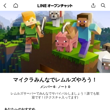
Go
share
se
back
to
home
マイクラみんなでレムルズやろう！
メンバー 6
ノート 0
レムルズサーバーでみんなでサバイバルしましょう！誰でも歓
迎です！(テクスチャ入ってます)
あなたへのおすすめ