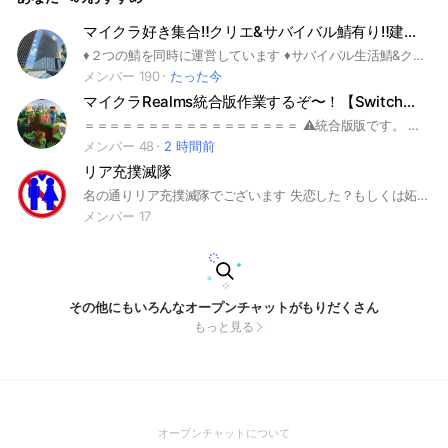
マイクラ好き集合‼️クリエ&サバイバル鯖有り‼️建築サーバー、生活サーバー minecraft統合版雑談
♦２つの鯖を同時に運営しています ♦サバイバル生活鯖&クリエ建築鯖を運営しています ♦便利な世界ビルダーアドオン(ワールドエディットもどき)が入ってます ♦主に現代建築、モダン建築、鉄道建築が中心に街を広げてます！和風建築、洋風建築勢も大歓迎！気になる方は是非参加して詳細を確認してみてください♪ ♦また雑談も活発です‼️ ♦またこのワールドではいくつかの市があり、そのなかにも多くの区があり、そのなかにも多くの町があります。なのできっとあなたにぴったりな区画がありますよ! ♦ここまで見たのなら一度入ってみてください! #マイクラ雑談#統合版#マルチ#マルチ募集#街作り#クリエ#クリエ鯖#サバイバル#サバイバルサーバー#サバイバル鯖#クリエサーバー#建築サーバー#ワールドエディット#クリエイティブサーバー#マインクラフト#宣伝#mtc#Minecraft #Minecraft統合版#クリエイティブ#みんなで街作り#マイクラ現代建築#現代建築#建築#統合版#BE#レルム#レルムズ#Realm#Realms#マイクラ鉄道#ワールドエディット#バニラ#アドオン#switch#switch2#pc#雑談#鉄道#銃アドオン#モダン建築#初心者歓迎#雑談#相談
メンバー 190
たった今
マイクラRealms統合版作業するぞ〜！【Switch版】【作業】【Realms】
＝＝＝＝＝＝＝＝＝＝＝＝＝＝＝＝＝ ⚠統合版版です。 「Switch版」「PC版」「スマホ版」 なども参加できます。 ⚠このオープンチャットを無言で抜ける、即抜けをした場合はブロックし、再参加不可にします。 抜ける事情を言ってくれればブロックはしません。 ＝＝＝＝＝＝＝＝＝＝＝＝＝＝＝＝＝ メインはマインクラフトです ＝＝＝＝＝＝＝＝＝＝＝＝＝＝＝＝＝ 基本的には、露天掘り、装置造り、整地、建築、整備、馴れ合いなどをします〜。 だいたい作業しまくるので、作業好きお願いしま〜す！ 作業だけじゃなく、建築などするのもオーケーです！ 初心者〜上級者までオッケ～！ Realmsだけじゃなく、公式サーバーで遊んだりも結構するので、公式サーバーで遊びたい！って方もどうぞ！ ⚠スペック的な問題で、できることに 限度があります。 ＝＝＝＝＝＝＝＝＝＝＝＝＝＝＝＝ 下ネタ、悪口、荒らし＝禁止🈲 宣伝は…あまりしないでほしいかな ＝＝＝＝＝＝＝＝＝＝＝＝＝＝＝＝＝ #マイクラ#マインクラフト#Switch版 #統合版#作業#作業厨#初心者#上級者#レッドストーン ＝＝＝＝＝＝＝＝＝＝＝＝＝＝＝＝＝ Realmsもあるので,マイクロソフトアカウントを持っている人は便利かも？ なかったとしても普通にできるので 気軽にお願いしま〜す！ ＝＝＝＝＝＝＝＝＝＝＝＝＝＝＝＝＝
メンバー 48
2 時間前
リア充撲滅隊
名の通りリア充撲滅隊でございます 失恋した？もしくは妬ましい？それ全てリア充のせいです一緒に愚痴を零し爆破しませんか？最近あったリア充トーク…失恋トーク…あー、考えるだけでリア充が悪い、 もちろんリア充になりたい！そう思うなら加担しましょう…なった瞬間どうなるかは別ですが… ⚠️彼女彼氏いるアピールはやめましょう泣きわめきます、協調性を持って仲間としての自覚を持ちましょう 考えても全部リア充が悪いです さぁ入りましょう 余談 ちなみにだけど荒らし見たいな行為はやめてねん 後、ガチで潰すみたいな雰囲気だけどね？愚痴言ったりとか普通に話したいだけだから、うん 仲良くやりましょ！
メンバー 17
その他にもいろんなオープンチャットがもりだくさん
もっと見る
(Open
オープンチャットについて