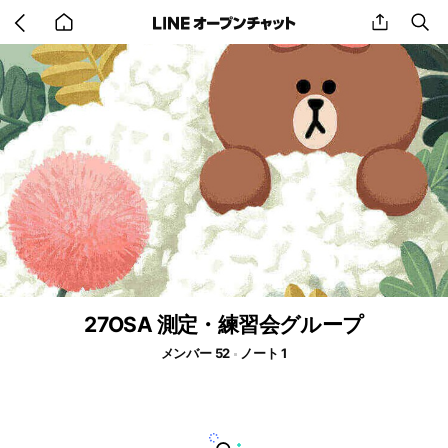
Go
share
se
back
to
home
27OSA 測定・練習会グループ
メンバー 52
ノート 1