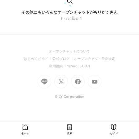
その他にもいろんなオープンチャットがもりだくさん
もっと見る
(Open
オープンチャットについて
in
(Open
(Open
(Open
はじめてガイド
公式ブログ
オープンチャット禁止規定
a
in
in
in
(Open
(Open
利用規約
Yahoo! JAPAN
new
a
a
a
in
in
window)
Go
new
Go
new
Go
Go
new
a
a
to
window)
to
window)
to
to
window)
new
new
Line
X
Facebook
Youtube
window)
window)
(Open
(Open
(Open
(Open
© LY Corporation
in
in
in
in
a
a
a
a
new
new
new
new
window)
window)
window)
window)
ホーム
検索
ガイド