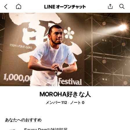
Go
share
se
back
to
home
MOROHA好きな人
メンバー 112
ノート 0
あなたへのおすすめ
Saucy Dogの雑談部屋