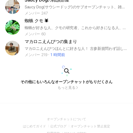
Saucy Dog(サウシードッグ)のサブオープンチャット、雑談専用の部屋です！
メンバー 247
蜘蛛 クモ 🕷
蜘蛛が好きな人、クモの研究者、これから好きになる人、自由に語り合いましょう
メンバー 60
マカロニえんぴつの集まり
マカロニえんぴつほんとに好きな人！ 古参新規問わず話しましょ~ #邦ロック #マカロニえんぴつ #マカえん #マカロッカー #マカロック
メンバー 219
1 時間前
その他にもいろんなオープンチャットがもりだくさん
もっと見る
(Open
オープンチャットについて
in
(Open
(Open
(Open
はじめてガイド
公式ブログ
オープンチャット禁止規定
a
in
in
in