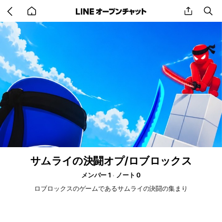
Go
share
se
back
to
home
サムライの決闘オプ/ロブロックス
メンバー 1
ノート 0
ロブロックスのゲームであるサムライの決闘の集まり