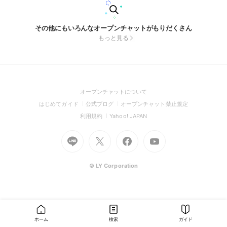
その他にもいろんなオープンチャットがもりだくさん
もっと見る
(Open
オープンチャットについて
in
(Open
(Open
(Open
はじめてガイド
公式ブログ
オープンチャット禁止規定
a
in
in
in
(Open
(Open
利用規約
Yahoo! JAPAN
new
a
a
a
in
in
window)
Go
new
Go
new
Go
Go
new
a
a
to
window)
to
window)
to
to
window)
new
new
Line
X
Facebook
Youtube
window)
window)
(Open
(Open
(Open
(Open
© LY Corporation
in
in
in
in
a
a
a
a
new
new
new
new
window)
window)
window)
window)
ホーム
検索
ガイド