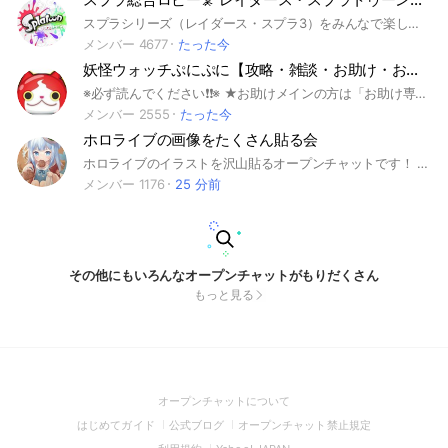
スプラシリーズ（レイダース・スプラ3）をみんなで楽しむ総合オープンチャットです🦑🐙 マルチ募集、攻略情報、質問・相談、新着情報、フェス、サーモンラン、大会・イベントなど、スプラに関する話題なら大歓迎！ レイダースを楽しみたい方も、スプラ3で対戦やサモランを遊びたい方も、ぜひご参加ください。 ガチ勢・エンジョイ勢・初心者を問わず、誰もが気軽に楽しく交流できる場所を目指しています。 さあ、スプラを愛するイカ・タコ諸君よ、集まれ！ ※入室後は、大事なノートにある「イカのおきて」をご一読ください。 細かいルールは設けていませんが、乱暴な言葉づかい、敵や味方を傷つける発言、過度な批判、スプラと無関係な会話の継続などは禁止しています。お互いに思いやりを持って楽しみましょう！ #スプラトゥーン #スプラ #Splatoon #ゲーム #Switch #Nintendo #任天堂 #対戦 #マルチ #攻略 #フレンド #スプラトゥーンレイダース #レイダース #スプラトゥーン3 #スプラ3 #Splatoon3 #フェス #サーモンラン #サモラン #ビッグラン
メンバー 4677
たった今
妖怪ウォッチぷにぷに【攻略・雑談・お助け・おかえり・俺の友達紹介キャンペーン・フレンド募集】
※必ず読んでください❗️❗️※ ★お助けメインの方は「お助け専用部屋」に参加するよう、よろしくお願いいたします‼️★ より良い環境を維持する為、オープンチャットに入ったらノートやアナウンスの確認を必ずよろしくお願いします！ 助け合い楽しみましょう！ 荒らしは遠慮無く退会させて頂きます。 助け合いが出来ないイベントは攻略や雑談などで話しましょう。 他グルへの勧誘・代行・チート・荒らし等は禁止です。 ★再参加整理中★ ・イベ終了毎に荒らし以外の方は再参加を解除してるので気持ちを改めて再参加の方をよろしくお願いいたします。 🏷Tag欄 #ゲーム#ぷにぷに#お助け#雑談#ぷにぷにお助け#妖怪ウォッチぷにぷにお助け#妖怪ウォッチ#ぷにぷにフレンド募集#ぷにぷにフレンド#ぷにぷにオプチャ#ぷにぷにオープンチャット#雑談部屋#雑談オプ#ぷにぷに攻略#ぷにぷに招待キャンペーン#イサマシ#ポカポカ#ウスラカゲ#フシギ#ニョロロン#ブキミ#怪魔#ゴーケツ#プリチー#王#ゲーム好き集まれ#にじさんじ#攻略#スコアタ#お助け募集#フレンド#フレンド募集#ガチャ#フレコ#隠しステージ #Z#ZZ#ZZZ#UZ#封印#強敵#ボス#種族#ニャンボ#オールスター#サンデー#アニメ#ホロライブ#抽選#配布#リーク#ホロライブ好き#ホロライブオプチャ#ホロライブオープンチャット#コラボ#映画#おはじき#ゴルフ#にゃんとす#にゃんとすコーラ#ゲート#周回#神引き#特効#レアドロ#ドリンク#ベスパ#招待キャンペーン#オープンチャット#助け合い#ぷにぷに雑談#東リべ#東京リベンジャーズ#東卍#リゼロ#仮面ライダー#ぷよぷよ#七つの大罪#シャドウサイド#三国志#レベルファイブ#進撃の巨人#モンスト#五等分の花嫁#このすば#転スラ#俺の友達召喚キャンペーン#ゲーム攻略#ぷにぷに俺の友達召喚キャンペーン#初心者#中級者#上級者#無課金勢#ガチ勢#リゼロ#エヴァ#プロセカ#Switch#モンスト#星街すいせい#さくらみこ#白上フブキ#百鬼あやめ#湊あくあ#猫又おかゆ#戌神ころね#潤羽るしあ#宝鐘マリン#兎田ぺこら#白銀ノエル#沙花叉クロヱ#天音かなた#ぷにぷに俺の友達紹介キャンペーン#ぷにぷに雑談#ぷにぷにおかえり#ポケポケ#名探偵コナン#無職転生
メンバー 2555
たった今
ホロライブの画像をたくさん貼る会
ホロライブのイラストを沢山貼るオープンチャットです！ 入ったら挨拶と推しを言ってくださいね！ ※アイコンは3次元以外にしてください #ホロライブ #イラスト
メンバー 1176
25 分前
その他にもいろんなオープンチャットがもりだくさん
もっと見る
(Open
オープンチャットについて
in
(Open
(Open
(Open
はじめてガイド
公式ブログ
オープンチャット禁止規定
a
in
in
in