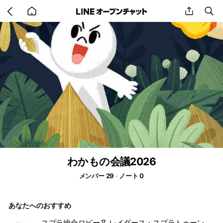
Go
share
se
back
to
home
わかもの会議2026
メンバー 29
ノート 0
あなたへのおすすめ
スプラ総合ロビー🦑 レイダース・スプラトゥーン3・マルチ募集・攻略