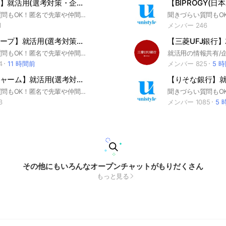
【東京ガス】就活用(選考対策・企業研究)グループ
聞きづらい質問もOK！匿名で先輩や仲間に相談しよう！ 就活サイトunistyleが運営する東京ガスの就活情報(選考対策/企業研究)共有グループです。 #就活 #東京ガス #インフラ業界 #インターンシップ #本選考 #unistyle #ユニスタイル #面接 #採用 #内定 #ES #エントリーシート #自己分析 #業界研究 #企業研究 #自己PR #ガクチカ #学生時代頑張ったこと #志何望動機 #webテスト #ウェブテスト #GD #グループディスカッション #グルディス #OB訪問 #企業選び #就活対策 #就活準備 #大手企業 #日系企業 ▼unistyleが運営するインフラのオプチャグループ▼ NEXCO東日本 / NEXCO西日本 / NEXCO中日本 / 郵船ロジスティクス / 首都高速道路 / 丸全昭和運輸 / 東京電力 / 関西電力 / 中部電力 / 北海道電力 / 東北電力 / 北陸電力 / 中国電力 / 四国電力 / 九州電力 / 東京ガス / 大阪ガス / 東邦ガス / 北海道ガス / 北陸ガス / 静岡ガス / 広島ガス / 西部ガス / ENEOS / 出光興産 / コスモエネルギー / INPEX / JERA / 石油資源開発（JAPEX) / J-POWER / 関電工 / 三愛オブリ ▼東京ガスの企業研究はこちらから▼ https://x.gd/2gAto
1
メンバー 246
【楽天グループ】就活用(選考対策・企業研究)グループ
聞きづらい質問もOK！匿名で先輩や仲間に相談しよう！ 就活サイトunistyleが運営する楽天グループの就活情報(選考対策/企業研究)共有グループです。 #就活 #楽天グループ #IT業界 #インターンシップ #本選考 #unistyle #ユニスタイル #面接 #採用 #内定 #ES #エントリーシート #自己分析 #業界研究 #企業研究 #自己PR #ガクチカ #学生時代頑張ったこと #志何望動機 #webテスト #ウェブテスト #GD #グループディスカッション #グルディス #OB訪問 #企業選び #就活対策 #就活準備 #大手企業 #日系企業 ▼unistyleが運営するITのオプチャグループ▼ NTTデータ / NTTコミュニケーションズ / NTTコムウェア / LINE / 楽天グループ / LINEヤフー / IBM ▼楽天グループの企業研究はこちらから▼ https://x.gd/vHpU9
4
11 時間前
メンバー 825
5 
【ユニ・チャーム】就活用(選考対策・企業研究)グループ
聞きづらい質問もOK！匿名で先輩や仲間に相談しよう！ 本グループは就活支援サイト「unistyle」が運営する『ユニ・チャーム志望者向けの就活用(選考対策・企業研究)グループ』になります。 #就活 #ユニ・チャーム #消費財メーカー #日用品メーカー #トイレタリーメーカー #インターンシップ #本選考 #unistyle #ユニスタイル #面接 #採用 #内定 #ES #エントリーシート #自己分析 #業界研究 #企業研究 #自己PR #ガクチカ #学生時代頑張ったこと #志望動機 #webテスト #ウェブテスト #GD #グループディスカッション #グルディス #OB訪問 #企業選び #就活対策 #就活準備 #大手企業 #日系企業
3
メンバー 1085
5 
その他にもいろんなオープンチャットがもりだくさん
もっと見る