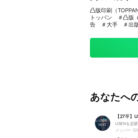
凸版印刷（TOPP
トッパン ＃凸版 
告 ＃大手 ＃出
＃自己分析 ＃業
スト
あなたへ
【27卒】US
メンバー 12