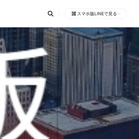
Search
スマホ版LINEで見る
OpenChats
Open
or
search
messages
area