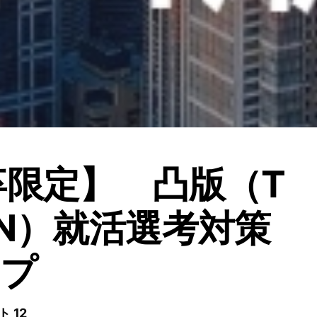
卒限定】 凸版（T
AN）就活選考対策
ープ
 12