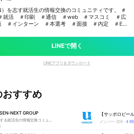
AN）を志す就活生の情報交換のコミュニティです。 ＃
＃就活 ＃印刷 ＃通信 ＃web ＃マスコミ ＃広
版 ＃インターン ＃本選考 ＃面接 ＃内定 ＃ES
界研究 #企業研究 ＃ガクチカ ＃GD ＃webテ
LINEで開く
LINEアプリをダウンロード
のおすすめ
EN-NEXT GROUP
USENを志望する就活生の情報交換コミュニティです。 #USEN #有線 #u-next #ユーネクスト
メンバー 206
4 
8