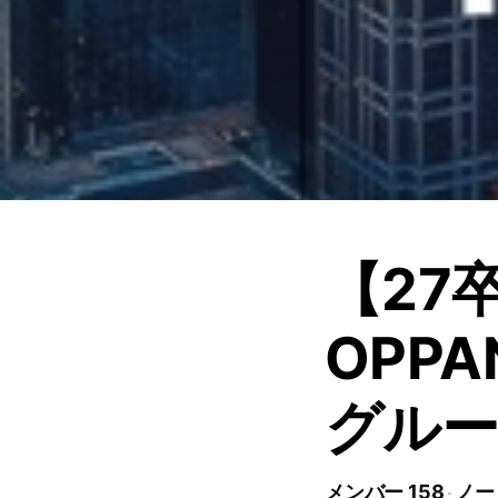
【27
OPP
グル
メンバー 158
ノート