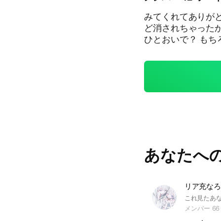
みてくれてありがと
ど消されちゃった
ひとおいで？ も
たい人もおーけー！ 
重も大大大歓迎！ 望むな
に来てね！ 即抜け
方ないけどね、、 いつでも待って
甘えたい #雑談 #相
あなたへ
リア充なろ
メンバー 66