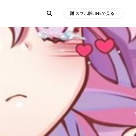
Search
スマホ版LINEで見る
OpenChats
Open
or
search
messages
area