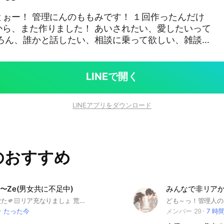
ぉー！ 管理にんのももみです！ １回作ったんだけ
から、また作りました！ あいされたい、愛したいって
ちろん、誰かと話したい、相談に乗って欲しい、雑談し
老若男女関係なし⎛˶'ᵕ'˶ ⎞ ヤンデレやメンヘラ、愛
ら、ライトもやるよー！ 体験〇だから、気軽
は、なるべく、やめて欲しいな、、 親バレとかは仕
LINEで開く
るよ！ #あいされたい #あいしたい #
談 #大人 #学生
LINEアプリをダウンロード
のおすすめ
〜Ze(男女共に不足中)
みんなで非リアか
これ見たあなた🫵🏻リア充なりましょ 荒らさなければ大体OK ライトはほぼ毎日する予定
たった今
メンバー 29
7 時