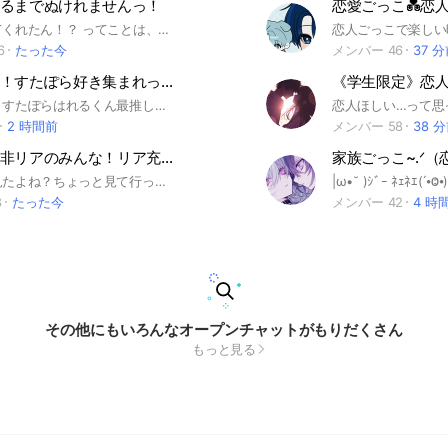
るまでぬけれませんっ！
恋愛ごっこ💑恋人ごっ
えっ！？見てくれたん！？ ってことは、リア充なりなりたいひとっ！？私たちと、一緒にリア充めざそー！ 相談も、もちろんOK！！ それと、ここちゃんと付き合えるよ！ルーレットできめれるし！ かもぉーん！ まってるよー！最後まで見てくれたら入ってくれねっ！？ 承認めっちゃ早いよ笑笑笑笑
恋人ごっこで楽しい時
6
たった今
メンバー 46
37 
中学生限定！すたぽら好き集まれっ！！！ 蒼穹会傘下
《学生限定》恋
どもども〜！すたぽらはれるくん最推しだけれど箱推しのれのんです！！ 入る前に、ここの説明を最後までよく読んで下さい！！！！！ れのんは同担さんとか全然大歓迎ですのでたくさん語りましょ！！ でも同担拒否さん注意です！ 他にも、相談とか、雑談とか、イラスト見せ合いとか、色々色々やっていきます！！ ここでのルール！！ アイコンは公式様や他の方が描いたイラスト等でなければなんでもいいです！ですが不快に思う方がいる場合は、アイコン変更をお願いするかもしれません！ 公式ルールは守りましょう！（これ大事！！） （すたぽら公式アイコンフレームや自分が持っているグッズの写真等のアイコンは大丈夫です！！） 名前は 例:ゆうな 等でお願いします！ 例:れる組のあんな 等、すたぽらメンバー様のお名前等が入っているお名前はやめて下さい！！！！ （絵文字は大丈夫です！） 暴言、荒らし、下ネタ禁止！！見つけた場合強制退会まで進んでしまう可能性があります！ タメ口OK！ 呼び捨てで呼んでも大丈夫か教えてくれると嬉しいです！（呼び捨てで呼ぶことが多いので…） 入っていいのは中学生のみ！ここ大事！ 見る専とか聞く専（？）OKです！ 高浮上さんも低浮上さんもすたぽら様を推しているならじゃんじゃん来て！！！ サブトークルームに入ってもOK！でもメイントークルームには入ること！ あ、男女関係ないからみんな入っていいよ！ 自己紹介は入ったらできるだけすぐに書いてください！ノートにです！ あとれのんは参加承認が早かったり遅かったり不安定なので把握よろです！遅くても怒らないで… （れのんが部活の時は副官の方が代わりに承認してくれます！！部活とかで難しいことあるかもだけれど！） 個人情報は、自分のも他の人のもの晒しちゃダメ！！これ絶対！！ ここまで読んでくれたあなたは人間の鏡！！ ぜひ入ってね！！ 作成日 2024-7-27 #すたぽら #同担歓迎 #同担拒否注意 #Coe. #Relu #如月ゆう #くに #こったろ #中学生 #推し #雑談
2 時間前
メンバー 58
38 
学生限定、非リアのみんな！リア充になるぞー！
家族ごっこ~.ᐟ（
そこの君今見たよね？ちょっと見て行ってほしいな(´｡✪ω✪｡ ` ) リア充になりたいと思わないかい？ 思う人は、入るべき、今なら古参にもなれるぞ、 荒らしは回れ右だよ 詳しい説明は入ってからするね じゃぁオプで待ってるよ #恋人ごっこ#非リア#リア充#雑談#歌枠#学生限定
8
たった今
メンバー 42
4 時
その他にもいろんなオープンチャットがもりだくさん
もっと見る