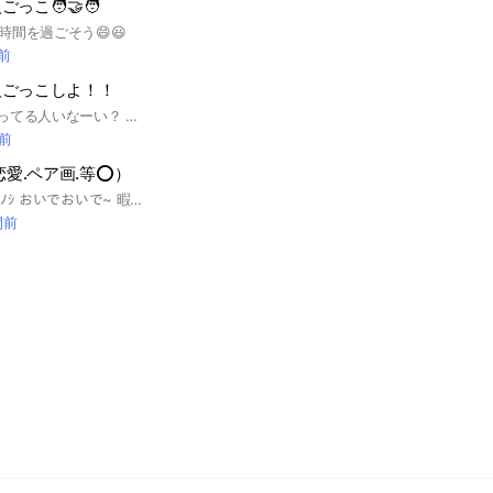
こ🧑‍🤝‍🧑
間を過ごそう😄😃
分前
人ごっこしよ！！
恋人ほしい…って思ってる人いなーい？ このオプに入ったら恋人ができちゃうかも？！ 荒らし、即抜け、無言抜け、下ネタ は禁止❌ たくさん話してくれる人募集！ 入って恋人つくっちゃお！ 今なら古参確定！中で待ってるね〜
分前
恋愛.ペア画.等⭕️）
|ω•˘ )ｼﾞｰ ﾈｪﾈｴ( ́⦁‎‎‎‎‎‎Ⱉ⦁)ﾉｼ おいでおいで~ 暇人さ〜ん.僕達の家族になろーよ .ᐟ 爆速承認.ᐟ（多分） 遅くなったらすみません 承認は早めだから.ᐟ入っておいで.ᐟ 初期アイコン と 実写アイコンは ダメだよ.ᐟ 初心者さん 中級者さん 上級者さんでも 大歓迎 .ᐟ 男の子 と 女の子 じゃんじゃん カモン.ᐟ.ᐟ 男の子の 人数が少ないから 沢山 来て欲しいな .ᐟ‪ ここまで 見てくれたの.ᐣ.ᐟ 嬉しい ありがと そんな 君には 合言葉 あげちゃう.ᐟ 合言葉 は 「素敵な家族」だよ.ᐟ 合言葉が合ってなかっり、名前が変(未定以外)だったらリクエスト削除させて頂きます.ᐟ‪ あ、そうだ アイコンが初期のものだったり、現実の画像とかだったら、承認されにくいから、覚えといてね.ᐟ‪ んじゃ. 詳しい事は 中で .ᐟ さっ.入って入って~ 𓂃𓈒 ❅ * 創設日 𓂃𓈒 ❅ * ２〇２６.１／４𓂃⟡.· ‪𓂃𓈒 ☽︎︎·̩͙ 記念日 𓂃 𓈒𓏸⋆͛☽.ﾟ １／６ １０人 達成.ᐟ 🗝 #家族ごっこ #家族 #恋愛 #ライト #恋バナ #楽しい #簡単 #ペア画 #雑談 #ライブトーク #男子 #女子 #男子少ない #爆速承認 #承認制 #承認早め
間前