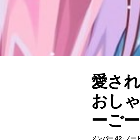
愛さ
おし
ーごー
メンバー 42
ノート