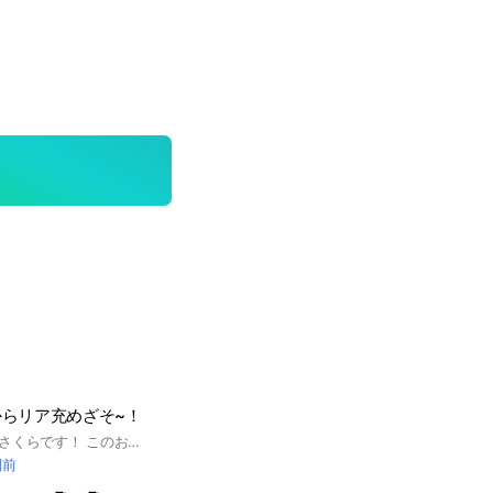
らリア充めざそ~！
ども～っ！管理人のさくらです！ このおぷでリア充ならない っ？！ このおぷではみんなで雑談したり恋バナしたりしてリア充目指 すおぷだよ～っ！ ペア画したい人もおいで~！ とにかく！みんなおいで~！中で待ってるね！
間前