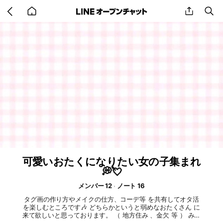
Go
share
se
back
to
home
可愛いおたくになりたい女の子集まれ
💭💘
メンバー 12
ノート 16
タグ画の作り方やメイクの仕方、コーデ等 を共有してオタ活
を楽しむところです🎶 どちらかというと弱めなおたくさん に
来て欲しいと思っております。 （ 地方住み 、金欠 等 ） みん