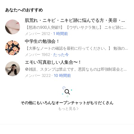
なで強くて可愛いおたくを 目指して頑張りましょう〜✊🏻❤️‍🔥 女
子学生限定 ／ ⭐️🕊️◯ 主はアニメ漫画大好きなので、好きな人
あなたへのおすすめ
来てくれると嬉しいです❕ #オタク #おたく #オタ活 #推し活 #
弱オタ #強オタ #アニメ #漫画 #怪獣8号 #東京エイリアンズ #
光が死んだ夏 #ハイキュー #ヒロアカ #地縛少年花子くん #SP
肌荒れ・ニキビ・ニキビ跡に悩んでる方・美容・コスメ・スキンケア・シワ改善・小顔・肌トラブル・メイク
Y×FAMILY #踏んだり蹴ったり愛したり #誰か夢だと言ってく
【怒涛の900人突破‼️】 【ウザいサクラ無し】 ニキビ跡に悩まされてる そこのアナタ！ そんなアナタの為の悩み 解決チャットです。 わたくし管理人の翔も めちゃくちゃ苦しみました。。。。 「このコスメ大丈夫？」 「これ使ってどうだった？」 「私の肌にあってるのかな？」 「この治療どう思う？」 など何でも聞ける！ サクラ無しのグループ。 ケアの方法やオススメアイテム の紹介し合う裏チームです。 ニキビ跡で悩まされているあなたへ ニキビ跡は一度出来てしまうと本当に本当に治るのに時間がかかります。 これは医学でもまだ解決 出来ない領域。 しかし！ あきらめない！ ぜったい美肌を取り戻す！ そんなあなたを全力で助けたい 助け合いたい！ そういったチャットにしたいと思います。 心が疲れてたまに投げ出したくなる発言もあります。 でも、諦めず頑張ろう！ 私はそんなあなたを応援しています💖💖💖💖💖 ※ただ今荒らし対策のため承認制となっております。 #肌荒れ改善 #スキンケア習慣 #ニキビ対策 #乾燥肌ケア #敏感肌対策 #毛穴ケア #美肌ルーティン #透明感のある肌 #肌トラブル解決 #スキンケア好き #美肌になりたい #美容好きな人と繋がりたい #美白ケア #ツヤ肌 #もち肌 #韓国スキンケア #エイジングケア #美容の力 #肌質改善 #自分磨き #コスメ好き #メイク好きさんと繋がりたい #メイクの力 #ファンデーション難民 #崩れないメイク #メイクで変わる #ナチュラルメイク #化粧水難民 #美容液好き #メイク研究 #美容習慣 #インナーケア #美肌ごはん #腸活で美肌 #食べて綺麗に #睡眠美容 #美肌は内側から #ビタミンC摂取 #美容オタク #美容と健康
れ #君となら恋をしてみても #マッシュル #タコピーの原罪 #
葬送のフリーレン #薫る花は凛と咲く #アオのハコ #恋せよま
メンバー 2612
1 時間前
やかし天使ども #ブルーロック #ジャニーズ
中学生の勉強会！
【大事なノートの確認を最初に行ってください。】 勉強の質問を24時間受け付けています。 先輩方や同級生に勉強で困ったことなどありましたら、気軽に質問しましょう！高校生以上も参加OKです。 質問する際は答えてくれる方へ感謝の気持ちを忘れないでくださいね！ #中学生 #勉強 #定期テスト#受験 #中間テスト
メンバー 1962
たった今
エモい写真欲しい人集合〜！
🚫雑談、スタンプは禁止です。悪質なものは即強制退会とさせて頂きます。🚫 ⚠️写真はノートにあります。 リクエストもノートにお願いします。 入ったら必ず大事なノート見て下さい。 荒らしは即強制退会させてもらいます。また、ルール違反は注意をして直らないようでしたら、強制退会させて頂く場合もあります。 ⚠️雑談禁止について 雑談したい方は別オプへお願いします！管理人に意見がある場合もそちらで受け付けています。大事なノートにリンク貼ってあるのでそちらから是非使ってください。 🙌🏻何か不明な点などあったら、管理人や副官に、気軽に相談してください！ 荒らし❌ ボイメ❌ 動画❌(歌詞動画等) GIF❌ 出会い目的❌ 外国人の方❌(日本語理解可能⭕️) #エモい写真 #写真 #大人数
メンバー 3222
10 時間前
その他にもいろんなオープンチャットがもりだくさん
もっと見る