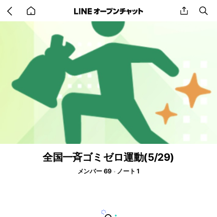
Go
share
se
back
to
home
全国一斉ゴミゼロ運動(5/29)
メンバー 69
ノート 1