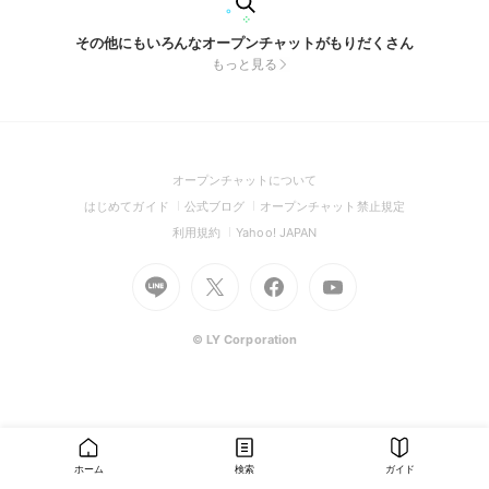
その他にもいろんなオープンチャットがもりだくさん
もっと見る
(Open
オープンチャットについて
in
(Open
(Open
(Open
はじめてガイド
公式ブログ
オープンチャット禁止規定
a
in
in
in
(Open
(Open
利用規約
Yahoo! JAPAN
new
a
a
a
in
in
window)
Go
new
Go
new
Go
Go
new
a
a
to
window)
to
window)
to
to
window)
new
new
Line
X
Facebook
Youtube
window)
window)
(Open
(Open
(Open
(Open
© LY Corporation
in
in
in
in
a
a
a
a
new
new
new
new
window)
window)
window)
window)
ホーム
検索
ガイド