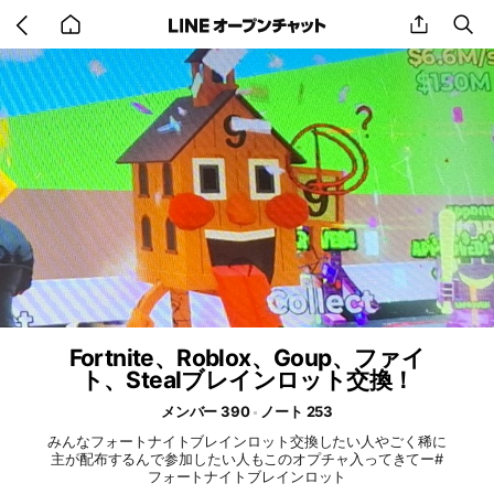
Go
share
se
back
to
home
Fortnite、Roblox、Goup、ファイ
ト、Stealブレインロット交換！
メンバー 390
ノート 253
みんなフォートナイトブレインロット交換したい人やごく稀に
主が配布するんで参加したい人もこのオプチャ入ってきてー#
フォートナイトブレインロット