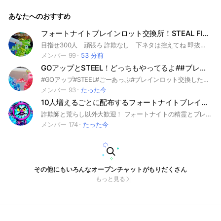
あなたへのおすすめ
フォートナイトブレインロット交換所！STEAL FIGHT GOUP
目指せ300人 頑張ろ 詐欺なし 下ネタは控えてね 即抜けはなるべくなし 悪口なし喧嘩はあまりしないで 話すのもOK 宣伝はノートならいいよ 配布はあり 初心者〜上級者までみんな歓迎🤩 交換もしていいよ交換で仲介を入れない場合は自己責任で頼む みんなで信用をつくろう 別オプでの実績は書かないでください 副官はこのオプのやつは書いていい 副官以上以外は実績について書かないでください スタ連をしたら蹴ります 仲介はここのオプの人じゃない場合は自己責任で頼む 詐欺られても責任は負いません 俺が仲介に入って詐欺られた場合は責任を負います
メンバー 99
53 分前
GOアップとSTEEL！どっちもやってるよ##ブレインロット#交換#配布#交換
#GOアップ#STEEL#ごーあっぷ#ブレインロット交換したり情報共有したりしよう！#ブレインロット#フォートナイト#フォトナ#おすすめ#詐欺なし#配布#
メンバー 93
たった今
10人増えるごとに配布するフォートナイトブレインロット交換場！
詐欺師と荒らし以外大歓迎！ フォートナイトの精霊とブレインロットの交換掲示板です！ みんなでわいわい楽しめるオプを目指します！ 配布もたくさんするので入ってくれると嬉しいです！ #ブレロ#ブレインロット#スティール#GOアップ#ファイト#フォートナイトブレインロット#ブレインロットファイト
メンバー 174
たった今
その他にもいろんなオープンチャットがもりだくさん
もっと見る