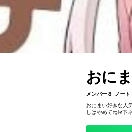
おに
メンバー 8
ノート 
おにまい好きな人
しはやめてね!※下