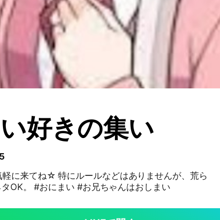
まい好きの集い
5
気軽に来てね☆ 特にルールなどはありませんが、荒ら
ネタOK。 #おにまい #お兄ちゃんはおしまい