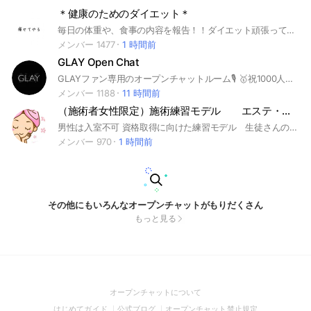
＊健康のためのダイエット＊
毎日の体重や、食事の内容を報告！！ダイエット頑張っている方、一緒に励まし合いながら頑張りましょう #運動 #ストレッチ #筋トレ #食事制限 #情報 #健康 #ダイエット #減量 #痩せる #家で #梅雨 #雨の日 #室内 #お家トレーニング #自宅 #家でできる #体幹 #体重
メンバー 1477
1 時間前
GLAY Open Chat
GLAYファン専用のオープンチャットルーム🎙️ 🥇祝1000人突破🥇
メンバー 1188
11 時間前
（施術者女性限定）施術練習モデル エステ・ネイル・ボディケアマッサージ・マツエク 美容全般
男性は入室不可 資格取得に向けた練習モデル 生徒さんの練習モデル 技術向上目的 新メニューのモニター などなどの練習モデルと術者のマッチング専用 #エステ #ネイル #アロマ #練習モデル #カットモデル #モニター #格安 #無料モニター #リラクゼーション #綺麗になりたい #女子力 #悩み
メンバー 970
1 時間前
その他にもいろんなオープンチャットがもりだくさん
もっと見る
(Open
オープンチャットについて
in
(Open
(Open
(Open
はじめてガイド
公式ブログ
オープンチャット禁止規定