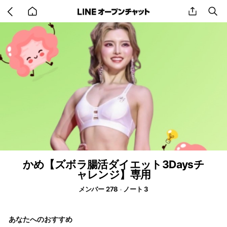
Go
share
se
back
to
home
かめ【ズボラ腸活ダイエット3Daysチ
ャレンジ】専用
メンバー 278
ノート 3
あなたへのおすすめ