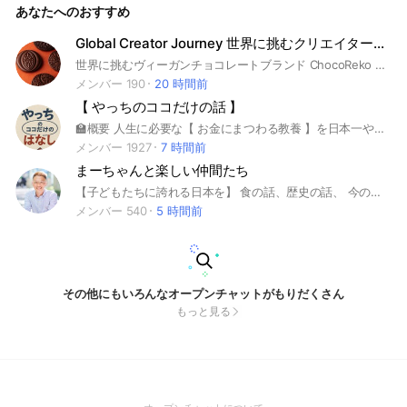
あなたへのおすすめ
99ヵ国目=更新中のDJ堀井朋子と、海外を駆け巡り[輸入の神
様]と称される大須賀祐氏が絶妙なテンポとトークで皆様を熱
く楽しく優雅にご案内いたします！▷コメントも大歓迎♡どう
Global Creator Journey 世界に挑むクリエイター配信
ぞお気軽にご参加ください♬ ───────────── 毎月第１木
世界に挑むヴィーガンチョコレートブランド ChocoReko 創業者。 海外展開の現場で起きる"日々のチャレンジと学び"を毎日配信。 作品づくりの裏側から、唯一無二の魅力を言語化して「選ばれる理由」に変えるまでを等身大でシェアします。 対象：パン／お菓子／紅茶／アート／工芸など、世界観で勝負するクリエイター＆小規模事業者。 📱 最新情報・無料ワークは公式LINEから https://lin.ee/fhrupGe 🌐 ChocoReko HP: https://chocoreko.com/ 🛒 オンラインショップ: https://chocoreko.shop/ 📸 Instagram: @chocoreko @chocolate_reiko
曜日／19:30〜20:00 メインパーソナリティー／堀井朋子 Exe
cutiveコーナー(後半出演)／大須賀 祐 ───────────── #パ
メンバー 190
20 時間前
ラダイストレジャー #海外 #世界一周 #旅行 #アナウンサー #
【 やっちのココだけの話 】
堀井朋子 #コンサルタント #大須賀祐
🏫概要 人生に必要な【 お金にまつわる教養 】を日本一やさしく学べるオープンチャットです 🔰はじめての方へ このチャットは2021年3月から放送をスタートした「ゼロからのお金の学校」シリーズが前身となります。 お金のことを学ぶのに、参加費が必要なのは何か変だな。と思って全てFREEにしています。 たくさん学んで、人生を豊かにしてもらえるのが１番の喜びです！一緒に勉強して成長しましょう♪
メンバー 1927
7 時間前
まーちゃんと楽しい仲間たち
【子どもたちに誇れる日本を】 食の話、歴史の話、 今の政治や経済の話を 分かりやすく朝にお届けしています。 月〜土 8:18〜9:00 ニュースでは分からない視点を 一緒に学びませんか？ イベントの先行案内もあります。
メンバー 540
5 時間前
その他にもいろんなオープンチャットがもりだくさん
もっと見る