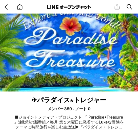
Go
share
se
back
to
home
✈パラダイス⋆トレジャー
メンバー 359
ノート 0
■ジョイントメディア・プロジェクト 『 Paradise⋆Treasure
』連動型の新番組／毎月 第１木曜日に発着するLuxeな冒険を
テーマに時間旅行を楽しむ生放送▶︎『パラダイス・トレジャ
ー』がこの春からいよいよSTART!! 自由な翼とコンパスを大き
く拡げるように、自分だけの楽園や宝物を見つける旅へ✈世界