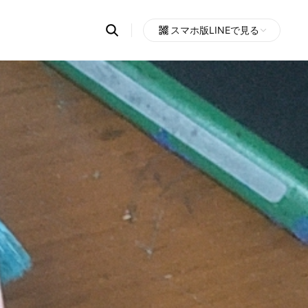
Search
スマホ版LINEで見る
OpenChats
Open
or
search
messages
area