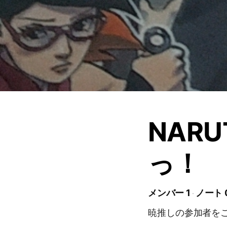
NAR
っ！
メンバー 1
ノート 
暁推しの参加者を