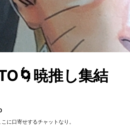
UTO🌀暁推し集結
0
ここに口寄せするチャットなり。