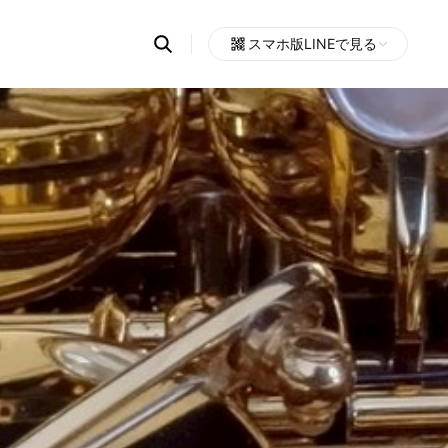
Search
スマホ版LINEで見る
OpenChats
Open
or
search
messages
area