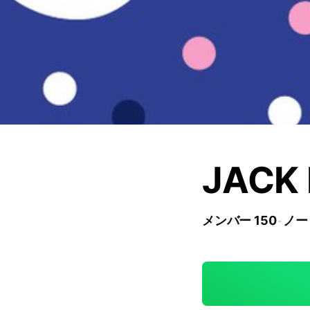
JACK 
メンバー 150
ノー