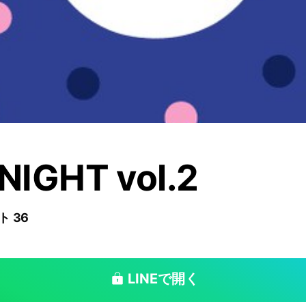
NIGHT vol.2
ト 36
LINEで開く