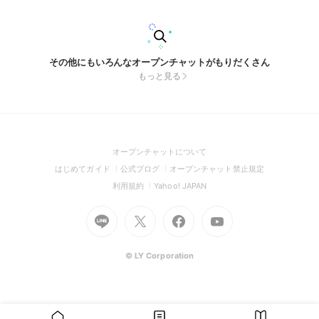
かない挑戦も、仲間と環境があれば続けられる。 このコミュ
ニティが、新しい一歩を踏み出し、自分らしい人生を切り拓く
きっかけになれば嬉しいです。 OWN YOUR PATH. あなたの
人生は、あなた自身が切り拓く。
その他にもいろんなオープンチャットがもりだくさん
もっと見る
(Open
オープンチャットについて
in
(Open
(Open
(Open
はじめてガイド
公式ブログ
オープンチャット禁止規定
a
in
in
in
(Open
(Open
利用規約
Yahoo! JAPAN
new
a
a
a
in
in
window)
Go
new
Go
new
Go
Go
new
a
a
to
window)
to
window)
to
to
window)
new
new
Line
X
Facebook
Youtube
window)
window)
(Open
(Open
(Open
(Open
© LY Corporation
in
in
in
in
a
a
a
a
new
new
new
new
window)
window)
window)
window)