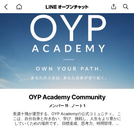
Go
share
se
back
to
home
OYP Academy Community
メンバー 11
ノート 1
美濃十飛が運営する、OYP Academyの公式コミュニティ。 こ
こは、自分自身と向き合い、学び、挑戦し、人生をより豊かに
していくための場所です。 目標達成、思考力、時間管理、習
慣づくり、人間力など、人生のあらゆる場面で役立つ考え方や
学びを発信します。 成長に終わりはありません。 一人では続