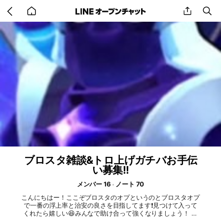
Go
share
se
back
to
home
ブロスタ雑談&トロ上げガチバお手伝
い募集!!
メンバー 16
ノート 70
こんにちはー！ここぞブロスタのオプというのとブロスタオプ
で一番の浮上率と治安の良さを目指してます❗見つけて入って
くれたら嬉しい😆みんなで助け合って強くなりましょう！ 目