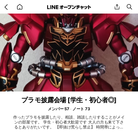
Go
share
se
back
to
home
プラモ披露会場 [学生・初心者◎]
メンバー 57
ノート 73
作ったプラモを披露したり、相談、雑談したりすることがメイ
ンの部屋です。 学生・初心者大歓迎です 大人の方も来て下さ
るとありがたいです。 【即抜け荒らし禁止】 時間帯によって
返信できないことがありますので、1日経っても返信がない場
合抜けていただいて構いません どうぞよろしくお願いしま