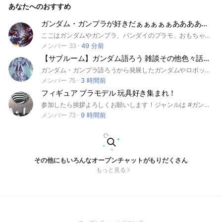
あなたへのおすすめ
す。 ルーム内でプラモデル以外の写真や画像を載せるのはお
辞めください。 他のオプチャの宣伝等は一度許可を取らせて
いただきます。 他人のことを批判したり他のアプリ等でのイ
ガンダム・ガンプラが好きだぁぁぁぁぁあああああ！！！！！
ザコザを持ち込むような人(ネットリテラシーのない方)はバン
ここはガンダムやガンプラ、バンダイのプラモ、おもちゃなどを語り合ったりブンドドしたりするオプだよ 荒らし❌ ルールは守ってね どうもー管理人のユニです〜〜(￣∇￣) まぁルール守ってくれたら良いです みんなで気軽にガンダムを楽しもう！ 何度も言うけど荒らし厳禁ᕦ(ò_óˇ)ᕤ さぁ今から君も入ろう！٩( ᐛ )و #ガンダム好きと繋がりたい #ジェガン教
します、俺のルームだ、俺に文句があるなら直接言ってこいS
NSでゴチャゴチャ言う雑魚なら入ってくんな #プラモデル #プ
メンバー 33
49 分前
ラモ #ガンプラ #ガンダム #エヴァ #境界戦機 #ダンボール戦
【サブルーム】ガンダム語ろう 雑談その他色々話そう小部屋
機
ガンダム・ガンプラ語ろうから発展したガンダムやロボット以外のアニメ漫画や雑談語りたい方は語ろう！というお部屋です。 サブルーム扱いです。 本部屋の案内は大事なノートからどうぞ。
メンバー 75
3 時間前
フィギュア プラモデル 玩具好き集まれ！
参加したら挨拶よろしくお願いします！ジャンルは #ガンプラ #美少女フィギュア #仮面ライダー などなんでもOKです！！自慢のプラモデル フィギュア 玩具などノートに貼ってくれると嬉しいです！！ ※荒らし禁止※
メンバー 73
9 時間前
その他にもいろんなオープンチャットがもりだくさん
もっと見る