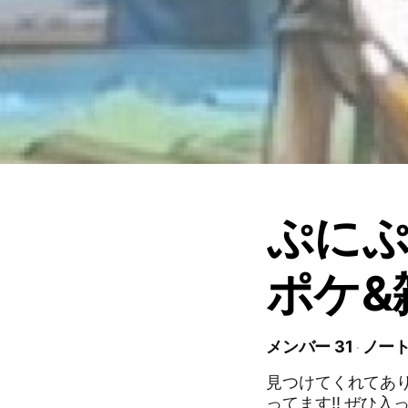
ぷにぷ
ポケ&
メンバー 31
ノート
見つけてくれてありがとぅぅ! 初心者〜上級
ってます!! ぜひ入ってみてください〜! #ぷにぷに #お助け #初心者 #中