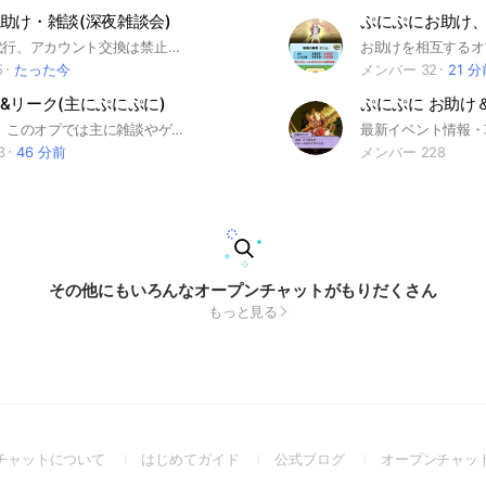
助け・雑談(深夜雑談会)
ぷにぷにお助け
⚠️チート、代行、アカウント交換は禁止です。 宣伝はノートにお願いします(*´ω｀*) 皆で楽しく助け合いましょう!😊 #ぷにぷに #ぷにぷにお助け #雑談 #深夜雑談 #抽選 #ルーレット
5
たった今
メンバー 32
21 
&リーク(主にぷにぷに)
ぷにぷに お助け
こんにちは！ このオプでは主に雑談やゲームのリークなど色々な事をしてます 主にぷにぷにメインです 細かいルールなどは大事なノートを見てください！ #ぷにぷに#リーク#ぷにぷにリーク#妖怪ウォッチ #雑談#ホロライブ#ゲーム
3
46 分前
メンバー 228
その他にもいろんなオープンチャットがもりだくさん
もっと見る
(Open
(Open
(Open
チャットについて
はじめてガイド
公式ブログ
オープンチャッ
in
in
in