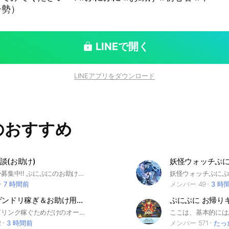
チ勢）
LINEで開く
LINEアプリをダウンロード
のおすすめ
談(お助け)
絶賛メンバー募集中!! ぷにぷにのお助けや雑談をするオプです! 初心者🔰から上級者まで大歓迎😁是非参加してみてください。 おはゴルイベントでは、お助け企画もしていきます。よろしくね✋️
7 時間前
メンバー 49
3 時
ぷにぷに ゲンドリ稼ぎ＆お助け用オープンチャット
ぷにぷにのドリンク稼ぐためだけのオープンチャットです。形式的には おはじきのボスなどが出た時にフレコと、ボスが出た報告をする→他の人が初手を打つ→みんなはドリンクゲット、自分は体力削られて嬉しい！ というような感じです。いわばチリツモですね。他にも雑談もOK気軽にゲンドリを集めましょう！#ぷにぷにお助け #ぷにぷに雑談 #ぷにぷにゲンドリ
2
3 時間前
メンバー 571
たっ