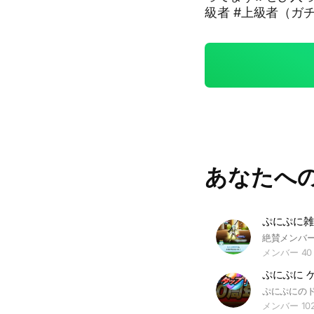
級者 #上級者（ガ
あなたへ
ぷにぷに雑
メンバー 40
メンバー 10