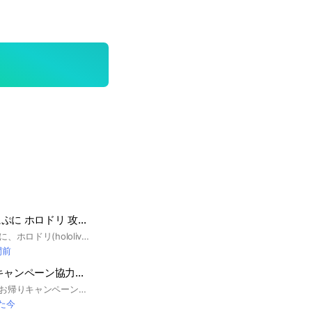
妖怪ウォッチぷにぷに ホロドリ 攻略談義オプ
妖怪ウォッチぷにぷに、ホロドリ(hololive Dreams)の攻略談義、雑談オプです。 初心者〜上級者までどなたでもどうぞ。 入室後、挨拶と大事なノートの確認をお願いいたします (ぷにぷには、BOX貼り付け前提ですのでお願いします) ⚠️不正(チート、アカウント売買)関係はお断り⚠️ #ホロドリ #ホロライブ ドリームス #hololive Dreams #妖怪ウォッチ #妖怪ウォッチぷにぷに #ぷにぷに #お助け #攻略 #雑談
間前
ぷにぷに お帰りキャンペーン協力隊&お助け隊
ここは、基本的にはお帰りキャンペーンをみんなでするところです！もちろんみんなでお助けし合うところでもあります！(初心者～ガチ勢、無課金～重課金)誰でもオッケーです！ぷにぷにをみんなで盛り上げて行こうー！
た今