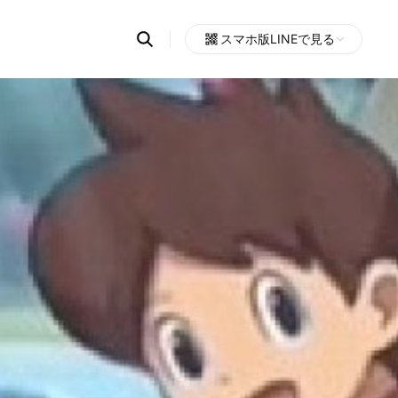
Search
スマホ版LINEで見る
OpenChats
Open
or
search
messages
area