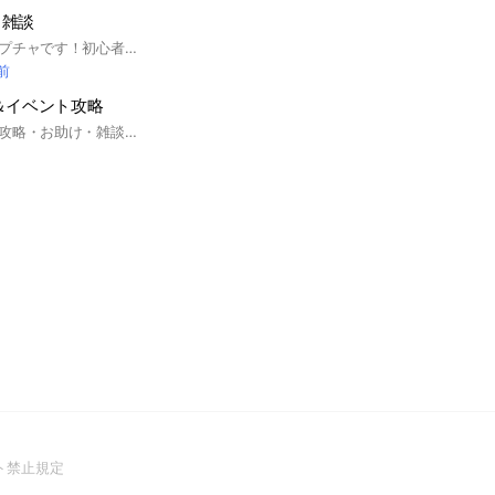
、雑談
お助けを相互するオプチャです！初心者さん大歓迎！雑談もありです！リークもあり！#ぷにぷに、#ぷにぷにお助け、#ぷにぷに雑談
分前
＆イベント攻略
最新イベント情報・攻略・お助け・雑談・スコアタ等のぷにぷに総合オープンチャットです❗️初心者～上級者まで様々な人がいるのでぜひ参加お願いします！ #ぷにぷに #このすば #雑談 #妖怪ウォッチ #おかえりキャンペーン #妖怪ウォッチぷにぷに #妖怪ウォッチバスターズ #ぷにぷにお助け #ぷにぷに雑談 #ぷにぷに配信 #ティックトック #YouTube #TikTok #ぷにぷに攻略
(Open
ト禁止規定
in