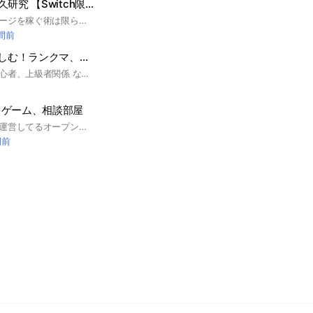
天空城&安置外耐久研究 【Switch限定/フォートナイト】
トリオでの戦場、サージを稼ぐ術は限られ、 地を這う者は運命に翻弄される。 安定しない順位、迫りくる嵐、 Switch勢に残された道は、ただひとつ——天空。 我らが求めるのは、競技天空の極致。 安置外耐久の秘奥義。 僅かでも多くのポイントを掴み取るため、 知恵を巡らせ、戦略を磨く。 さあ、君も共に歩まないか？ オタクの道を。空へ至る道を。
時間前
本気でAPEXを楽しむ！ランクマ、雑談も！
ここのグループは初心者、上級者関係 なく楽しくAPEXをやっていく事を目的 にします！相方がいない人や固定が 居ない人もここで探すのもあり！ ひたすら楽しくAPEXをやるのもよし！ 雑談もよし！楽しく喧嘩が無い良い オープンチャットにしましょう！ 気になったらとりあえず 入ってみましょう！ 男女比率バランス良くしたいです！ #APEXランク #エーペックス #初心者 #中級者 #上級者 #ブロンズ #シルバー #ゴールド #プラチナ #ダイヤ #マスター #プレデター #チームワーク #爪痕 #ダブハン #カジュアル #ランクマ #タイマン #エンジョイ勢 #ガチ勢 #ミラージュ #バンガロール #シア #ランパート #ローバ #コースティック #パスファインダー #ジブラルタル #ライフライン #ホライゾン #ブラッドハウンド #オクタン #レイス #ワットソン #クリプト #ヒューズ #ヴァルキリー #アッシュ #カスタム
、ゲーム、相談部屋
ここは私カナピーが運営してるオープンチャットです！見つけて気になった方は気軽に入って見てください！一応YouTubeの方で配信や動画投稿をしています！そちらの方もぜひ！
間前