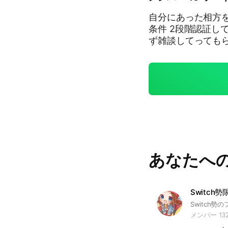
自分にあった相方を
条件 2段階認証し
ず雑談してっても
ん、荒らし等来た際
トリオ#フォートナ
雑談
あなたへ
メンバー 13