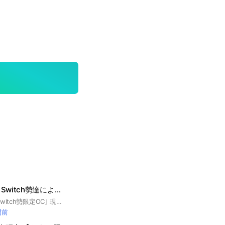
元フォートナイトSwitch勢達によるただの雑談部屋
元｢フォートナイトSwitch勢限定OC｣ 現在はただの雑談部屋なのでゲームに関係なくても仲良くお話がしたい人歓迎します。 最低限の常識がない人等は問答無用で強制退会にしているのでご了承ください。
間前