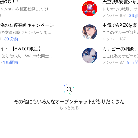
e宣伝OC！！
#youtube チャンネルを相互登録しよう❗ 宣伝などもして自分の活動を広げていってね！ いろんな人と協力して目指すは収益化‼️
9
メンバー 107
3 
俺の友達召喚キャンペーン
ぷにぷに 俺の友達召喚キャンペーンをするためだけのオープンチャットです。まだやったことがない人も、誰でもいいので気になった方入ってください
1
39 分前
メンバー 137
ト 【Switch限定】
カナピーの雑談
Switchで強くなりたい人、Switch勢同士で楽しみたい人大歓迎のコミュニティーです🥳 急上昇1位！ Switch勢なら誰でも入って大丈夫です👍🏻 幅広い年齢層の方がいます。 入ったらノートに自分のidと自己紹介を書いてください！！ このオープンチャットを作った理由は、Switch勢"だけ"でフォートナイトをすることによって実力の差が小さくなり、別機種とやるよりも、より楽しめたり、練習になると思ったからです。 Switch勢だけで楽しみたい人は、是非入ってみてください🫠 ⚠️禁止事項⚠️ ・荒らし、暴言、過度な宣伝、即抜け、虚偽発言 ・他人に迷惑がかかる行為 ・機種差別や別機種の参加 ルールを守って楽しいオープンチャットにしましょう💬 #フォートナイト #Switch勢
1
1 時間前
メンバー 37
5 時
その他にもいろんなオープンチャットがもりだくさん
もっと見る