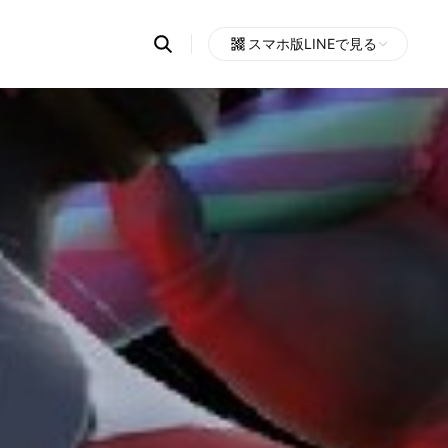
Search
スマホ版LINEで見る
OpenChats
Open
or
search
messages
area