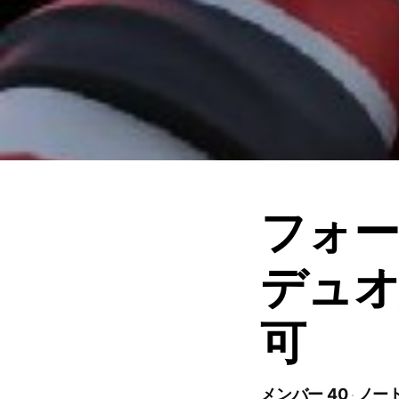
フォ
デュオ
可
メンバー 40
ノート