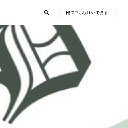
Search
スマホ版LINEで見る
OpenChats
Open
or
search
messages
area