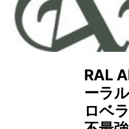
RAL 
ーラル
ロベ
不最強