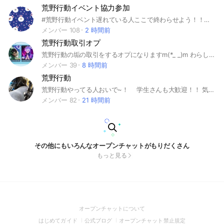
荒野行動イベント協力参加
#荒野行動イベント遅れている人ここで終わらせよう！！の会🎂
メンバー 108
2 時間前
荒野行動取引オプ
荒野行動の垢の取引をするオプになりますm(*_ _)m わらしべなど色々可能です！皆でここが一番の詐欺なしオプにしましょう！詐欺りそうな態度や言葉が出てきた場合即蹴り、再参加禁止にしますのでよろしくお願いします🙏詐欺なしオプにする為です。気になる方は是非入ってみてください😊 人が少ないとか関係ありません！ みんなで楽しく取引しましょう😆 入ってきた時に挨拶がない場合も 蹴る対象となります！ 理由は礼儀がなってる人を 前提に入れていますので ご理解の程よろしくお願い致します🙏
メンバー 39
8 時間前
荒野行動
荒野行動やってる人おいで~！ 学生さんも大歓迎！！ 気軽に入ってね！雑談とかしてます！気軽にどうぞ！【暴言はあんまり言わないでね！】 入ったらまずノート確認、記入、挨拶お願いします！ 浮上率多ければ副官なれるかも！！ 【乞食行為、垢販売、垢交換、クレクレ】入ってきたら即強制で抜けさせます。
メンバー 82
21 時間前
その他にもいろんなオープンチャットがもりだくさん
もっと見る
(Open
オープンチャットについて
in
(Open
(Open
(Open
はじめてガイド
公式ブログ
オープンチャット禁止規定