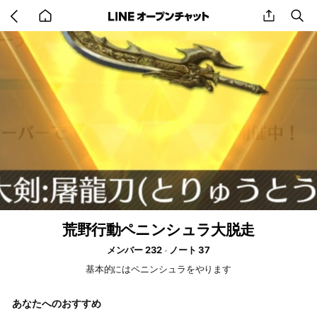
Go
share
se
back
to
home
荒野行動ペニンシュラ大脱走
メンバー 232
ノート 37
基本的にはペニンシュラをやります
あなたへのおすすめ