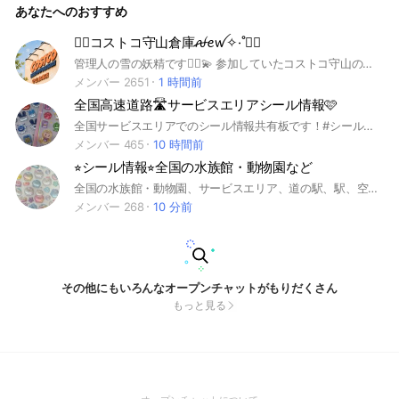
あなたへのおすすめ
🧚‍♀️コストコ守山倉庫ꫛꫀꪝ✧‧˚🧚‍♀️
管理人の雪の妖精です🧚‍♀️💫 参加していたコストコ守山のオプチャが突然閉鎖されたため 急遽立ち上げました！ 写真🆗（顔は隠してください）楽しくお話ししながら情報の共有を出来る部屋になったらいいなと思います。お気軽にご参加ください。 #コストコ #コストコ守山
メンバー 2651
1 時間前
全国高速道路🛣️サービスエリアシール情報🩷
全国サービスエリアでのシール情報共有板です！#シール #ボンボンドロップシール #シル活 #シルパト
メンバー 465
10 時間前
⭐︎シール情報⭐︎全国の水族館・動物園など
全国の水族館・動物園、サービスエリア、道の駅、駅、空港、地域限定などのシール情報をお願いします！ 情報待ちの方はいなくてみなさん活発に動いているので有益な情報が毎日多数です。
メンバー 268
10 分前
その他にもいろんなオープンチャットがもりだくさん
もっと見る