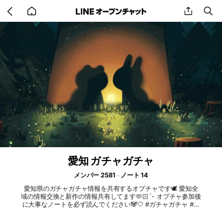
Go
share
se
back
to
home
愛知 ガチャガチャ
メンバー 2581
ノート 14
愛知県のガチャガチャ情報を共有するオプチャです🕊 愛知全
域の情報交換と新作の情報共有してます🫶🏻´- オプチャ参加後
に大事なノートを必ず読んでください🐼🤍 #ガチャガチャ #ガ
チャ括 #ガチャガチャ好きな人と繋がりたい