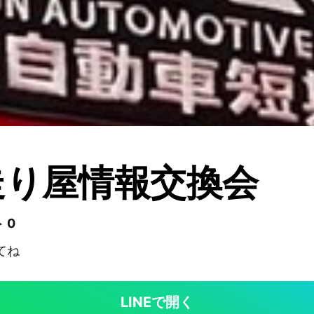
走り屋情報交換会
 0
てね
LINEで開く