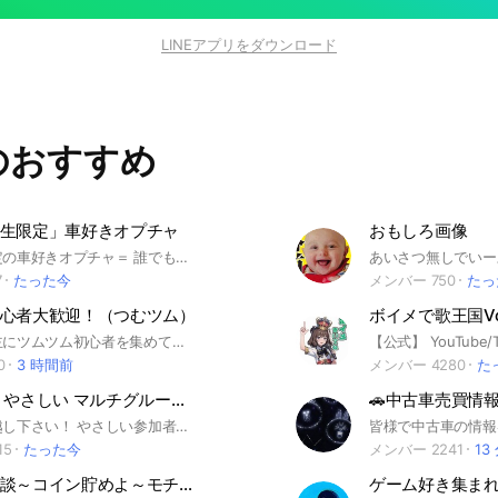
LINEアプリをダウンロード
のおすすめ
生限定」車好きオプチャ
おもしろ画像
＝中学生限定の車好きオプチャ＝ 誰でも大歓迎！！ 雑談もOK！
あいさつ無しでいー
7
たった今
メンバー 750
たっ
心者大歓迎！（つむツム）
ボイメで歌王国Vol
このオプは主にツムツム初心者を集めているオプです、ルールとかはノートに書かれています、宣伝は宣伝ノートへ、スタ連✖️、♡交換は言うまでもなく✖️、ツムツム初心者のお助けになるオプを作りたいので初心者でも上級者でも歓迎します。 最後にここの説明欄を読んでる君ぃ、見る目があるﾈｪｪｪｪｪ!! #ツムツム#つむツム#つむつむ#初心者#ゲーム#ツムツム初心者大歓迎 2023/04/06 創立 2024/01/29 1000人達成 2024/04/17 2000人達成 2024のどっか なんか減り初めましててよぉ~
0
3 時間前
メンバー 4280
た
🔰モンスト やさしい マルチグループ ①【モンスターストライク】
🚗中古車売買情報
お気軽にお越し下さい！ やさしい参加者一同お待ちしております。 #サカモトデイズ コラボを全力でやります。 モンストマルチ用グループとなります。 初心者さんのサポートを行っております。 その他、メダル、神殿専用系列グループがあります。 #呪術廻戦 #フリーレン #チョイスガチャ #マルチガチャ #コイン #遊戯王 #モンスターストライク #モンスト #もんすと #コラボ #こらぼ #運極 #モンストの日 #ガンダム #超究極 #DNA #大規模 #最大 #初心者 #初心者歓迎 #コイン #オラコイン #守護獣 #絆のカケラ #超究極 #マルチ募集 #XFLAG #エックスフラッグ #フラパ #秘海 #秘海の冒険船
皆様で中古車の情報
15
たった今
メンバー 2241
13
ツムツム雑談～コイン貯めよ～モチベup
ゲーム好き集ま