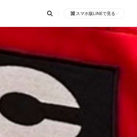
Search
スマホ版LINEで見る
OpenChats
Open
or
search
messages
area