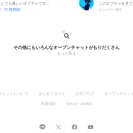
初心者などにとても優しいオプチャです！ ツムツムやっている人は入ってみてみてください！質問も〇です！ 〇情報交換〇 一緒にツムツム楽しみませんか？同じツムツムが好きな人がたくさんいますよ！ みんなでワイワイして楽しみましょー！ ツムツムenjoy勢あつまれぇぇぇ！ ツムツムの攻略など分かりやすく説明します！スコアを上げることが出来るかも!? 皆で情報交換しませんか？誰が来ても楽しいと思いますよ！ コイン稼ぎも宣言、報告すればモチベが上がってコイン稼ぎががんばれるΣ( ˙꒳​˙ )!? みんなでモチベを上げて楽しみましょ！ 多少の雑談はOKです！ ⚠ハート交換はできません #ツムツム #コイン #モチベ #アプリゲーム #雑談 #モチベup#ゲーム#ツムツム好き
6
11 時間前
メンバー 163
その他にもいろんなオープンチャットがもりだくさん
もっと見る
(Open
(Open
(Open
チャットについて
はじめてガイド
公式ブログ
オープンチャッ
in
in
in
(Open
(Open
利用規約
Yahoo! JAPAN
a
a
a
in
in
new
new
new
a
a
window)
window)
window)
new
new
Go
Go
Go
Go
window)
window)
to
to
to
to