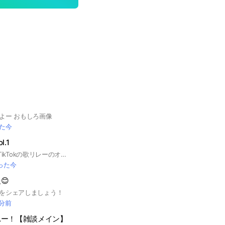
よー おもしろ画像
た今
.1
【公式】 YouTube/TikTokの歌リレーのオプチャです👑 優里ちゃんねる出演‼️ 創設者 はるよよ スピナ 歌のテスト
った今
😊
をシェアしましょう！
 分前
れー！【雑談メイン】