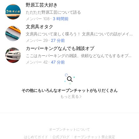
野原工芸大好き
ただただ野原工芸について語る
メンバー 108
3 時間前
文房具オタク
文房具について楽しく喋ろう！ 文房具についての話がメインだけど、別に雑談も交えていいよ！ 一番大切なのは楽しむこと！！
メンバー 29
27 分前
カーパーキングなんでも雑談オプ
ここはカーパーキングの雑談、依頼などなんでもするオプです！ (なんでもとは言ってもルール違反などは退会です) ルールは大事なノートに書いてありますので、見てもらえるとありがたいです(*^^*) 短い説明文ではありますが、大事なノートに大量にルール書いてありますのでご了承をm(_ _)m #カーパーキング #ゲーム #車 #雑談 #カーパ #CarParking #車好き
メンバー 42
47 分前
その他にもいろんなオープンチャットがもりだくさん
もっと見る
(Open
オープンチャットについて
in
(Open
(Open
(Open
はじめてガイド
公式ブログ
オープンチャット禁止規定