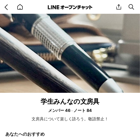
Go
share
se
back
to
home
学生みんなの文房具
メンバー 46
ノート 84
文房具について楽しく語ろう。敬語禁止！
あなたへのおすすめ