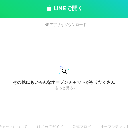
れ系のところ言ってください！ ないはん、ないへんも
てるので言ったら首をはねる。 既読無視も控え
LINEで開く
ー、せめてスタとかリアクションして！ きしこて
間お前の首をはねます、なるべくやらないで欲しいけ
LINEアプリをダウンロード
さい。 サブと他社はありで同顔はなし
カ別。 デフォバチャは基本的に狭間と同じ感じでやっ
！ ｜ここからキャラ表 ｜ 🆚 ノミ
雲弟
（短期で天馬兄） 🎪 鳳 草薙 神代 💻 宵崎 朝比奈
その他にもいろんなオープンチャットがもりだくさん
もっと見る
(Open
(Open
(Open
チャットについて
はじめてガイド
公式ブログ
オープンチャッ