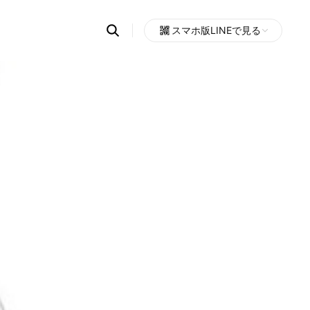
Search
スマホ版LINEで見る
OpenChats
Open
or
search
messages
area