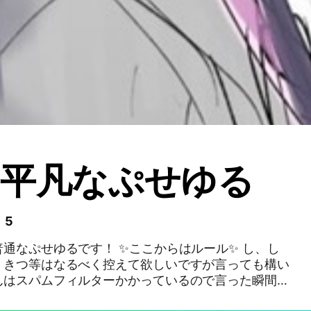
て平凡なぷせゆる
 5
通なぷせゆるです！ ✨️ここからはルール✨️ し、し
、きつ等はなるべく控えて欲しいですが言っても構い
んはスパムフィルターかかっているので言った瞬間お
ので