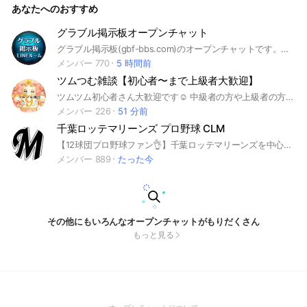
あなたへのおすすめ
グラブル掲示板オープンチャット
グラブル掲示板(gbf-bbs.com)のオープンチャットです。団員募集や編成談義、グラブルに関する雑談など、一緒にグラブルを盛り上げて行きましょう
メンバー 770
5 時間前
ツムつむ雑談【初心者〜まで上級者大歓迎】
ツムツム初心者さん大歓迎です☺️ 中級者の方や上級者の方も待ってます ハート交換は全てのオプでできません❌ 誰でも気軽に入ってください☺️ みんな、優しくアドバイスしてくれます初心者が多いいので上級者の人も入ってくれると嬉しいです。 分からないことがあったら気軽に聞いてね！ ガチャの報告や倍率の報告もぜひぜひ！ 🏆🥇第1回OC対抗戦優勝🏅🏆 #ツムツム#つむつむ#雑談#ゲーム#LINEゲーム#新ツム#攻略#ディズニーツムツム#イベント#ハート#初心者コイン稼ぎ#パズルゲーム#最新情報#検索上位#LINE#雑談#ゲーム雑談#スターウォーズ#ツイステ#マーベル#ピクサー#コイン#モチベ#モチベup#ツムツム好き＃つむツム
メンバー 226
51 分前
千葉ロッテマリーンズ プロ野球 CLM
【12球団プロ野球ファン👌】千葉ロッテマリーンズを中心にプロ野球、他野球関係の話題なら何でもどうぞ！お気軽にご参加ください！！コアな情報も求む！！！
メンバー 889
たった今
その他にもいろんなオープンチャットがもりだくさん
もっと見る