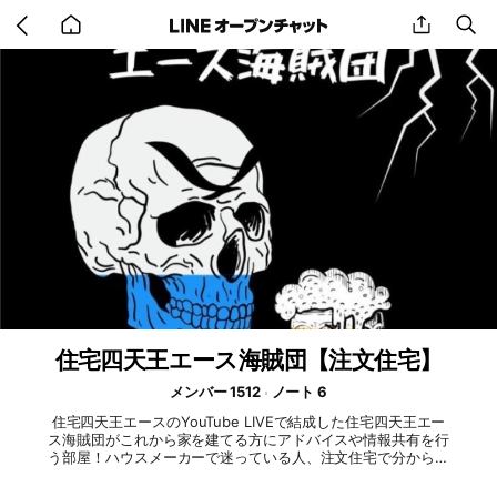
Go
share
se
back
to
home
住宅四天王エース海賊団【注文住宅】
メンバー 1512
ノート 6
住宅四天王エースのYouTube LIVEで結成した住宅四天王エー
ス海賊団がこれから家を建てる方にアドバイスや情報共有を行
う部屋！ハウスメーカーで迷っている人、注文住宅で分からな
いことがある方も質問どうぞ〜！#注文住宅 #ハウスメーカー
#工務店