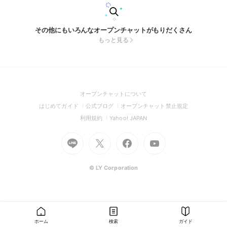
その他にもいろんなオープンチャットがもりだくさん
もっと見る
(Open
オープンチャットについて
in
(Open
(Open
(Open
はじめてガイド
公式ブログ
オープンチャット禁止規定
a
in
in
in
(Open
(Open
利用規約
Yahoo! JAPAN
new
a
a
a
in
in
window)
Go
new
Go
new
Go
Go
new
a
a
to
window)
to
window)
to
to
window)
new
new
Line
X
Facebook
Youtube
window)
window)
(Open
(Open
(Open
(Open
© LY Corporation
in
in
in
in
a
a
a
a
new
new
new
new
window)
window)
window)
window)
ホーム
検索
ガイド