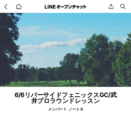
Go
share
se
back
to
home
6/6リバーサイドフェニックスGC/武
井プロラウンドレッスン
メンバー 1
ノート 0