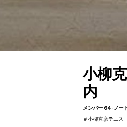
小柳克
内
メンバー 64
ノート
＃小柳克彦テニス