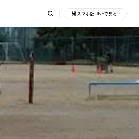
Search
スマホ版LINEで見る
OpenChats
Open
or
search
messages
area