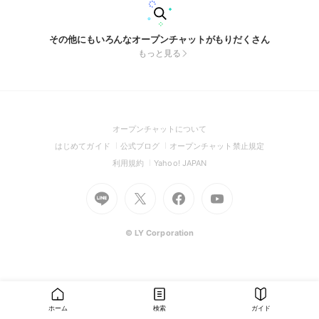
その他にもいろんなオープンチャットがもりだくさん
もっと見る
(Open
オープンチャットについて
in
(Open
(Open
(Open
はじめてガイド
公式ブログ
オープンチャット禁止規定
a
in
in
in
(Open
(Open
利用規約
Yahoo! JAPAN
new
a
a
a
in
in
window)
Go
new
Go
new
Go
Go
new
a
a
to
window)
to
window)
to
to
window)
new
new
Line
X
Facebook
Youtube
window)
window)
(Open
(Open
(Open
(Open
© LY Corporation
in
in
in
in
a
a
a
a
new
new
new
new
window)
window)
window)
window)
ホーム
検索
ガイド