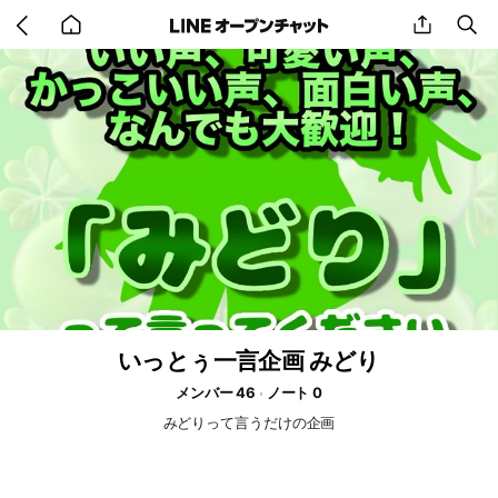
Go
share
se
back
to
home
いっとぅ一言企画 みどり
メンバー 46
ノート 0
みどりって言うだけの企画